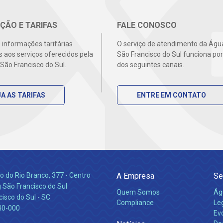
ÇÃO E TARIFAS
FALE CONOSCO
s informações tarifárias
O serviço de atendimento da Águ
s aos serviços oferecidos pela
São Francisco do Sul funciona po
São Francisco do Sul.
dos seguintes canais.
A AS TARIFAS
ENTRE EM CONTATO
 do Rio Branco, 377 - Centro
A Empresa
Se
 São Francisco do Sul
Quem Somos
Ág
isco do Sul - SC
Compliance
Leg
40-000
Ev