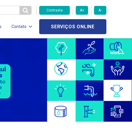
Contraste
A+
A-
SERVIÇOS ONLINE
s
Contato