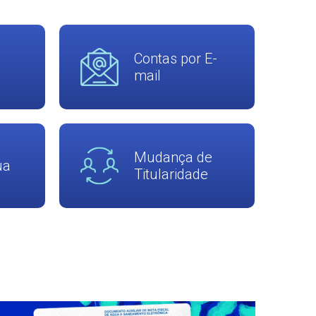
Contas por E-
mail
Mudança de
ua
Titularidade