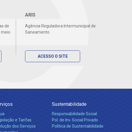
ARIS
as de
Agência Reguladora Intermunicipal de
r meio
Saneamento
ACESSO O SITE
rviços
Sustentabilidade
ua
Responsabilidade Social
islação e Tarifas
Pol. de Inv. Social Privado
olução dos Serviços
Política de Sustentabilidade