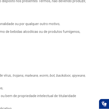
nto disposto nos presentes Termos, não devendo produzir,
ionalidade ou por qualquer outro motivo;
sumo de bebidas alcoólicas ou de produtos fumígenos,
e vírus,
trojans
,
malware
,
worm
,
bot
,
backdoor
,
spyware
,
os;
ou bem de propriedade intelectual de titularidade
licativo.