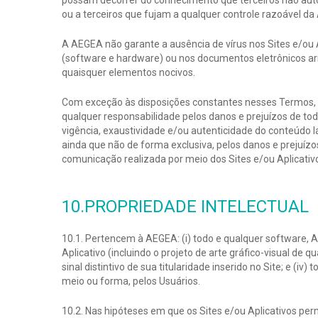
possam decorrer do conhecimento que terceiros não auto
ou a terceiros que fujam a qualquer controle razoável d
A AEGEA não garante a ausência de vírus nos Sites e/ou
(software e hardware) ou nos documentos eletrônicos ar
quaisquer elementos nocivos.
Com exceção às disposições constantes nesses Termos, a 
qualquer responsabilidade pelos danos e prejuízos de tod
vigência, exaustividade e/ou autenticidade do conteúdo 
ainda que não de forma exclusiva, pelos danos e prejuíz
comunicação realizada por meio dos Sites e/ou Aplicativ
10.PROPRIEDADE INTELECTUAL
10.1. Pertencem à AEGEA: (i) todo e qualquer software, Ap
Aplicativo (incluindo o projeto de arte gráfico-visual d
sinal distintivo de sua titularidade inserido no Site; e (
meio ou forma, pelos Usuários.
10.2. Nas hipóteses em que os Sites e/ou Aplicativos per