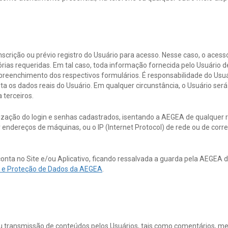
inscrição ou prévio registro do Usuário para acesso. Nesse caso, o ace
ias requeridas. Em tal caso, toda informação fornecida pelo Usuário de
 preenchimento dos respectivos formulários. É responsabilidade do Us
 os dados reais do Usuário. Em qualquer circunstância, o Usuário será 
 terceiros.
ilização do login e senhas cadastrados, isentando a AEGEA de qualquer r
erar endereços de máquinas, ou o IP (Internet Protocol) de rede ou de corre
conta no Site e/ou Aplicativo, ficando ressalvada a guarda pela AEGEA
de e Proteção de Dados da AEGEA
.
u transmissão de conteúdos pelos Usuários, tais como comentários, men