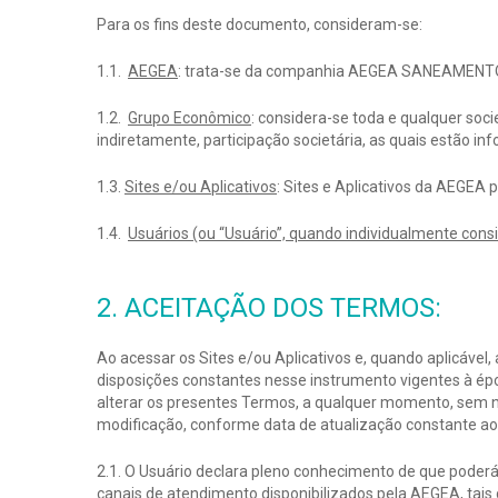
Para os fins deste documento, consideram-se:
1.1.
AEGEA
: trata-se da companhia AEGEA SANEAMENTO E
1.2.
Grupo Econômico
: considera-se toda e qualquer so
indiretamente, participação societária, as quais estão in
1.3.
Sites e/ou Aplicativos
: Sites e Aplicativos da AEGEA 
1.4.
Usuários (ou “Usuário”, quando individualmente cons
2. ACEITAÇÃO DOS TERMOS:
Ao acessar os Sites e/ou Aplicativos e, quando aplicável,
disposições constantes nesse instrumento vigentes à époc
alterar os presentes Termos, a qualquer momento, sem n
modificação, conforme data de atualização constante ao
2.1. O Usuário declara pleno conhecimento de que poderá,
canais de atendimento disponibilizados pela AEGEA, tais 