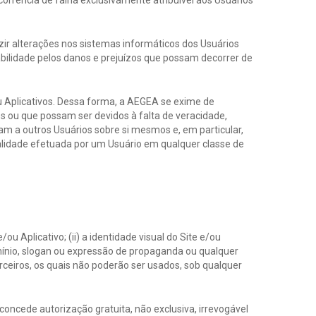
rrência de falha exclusivamente atribuível aos Usuários
ir alterações nos sistemas informáticos dos Usuários
ilidade pelos danos e prejuízos que possam decorrer de
u Aplicativos. Dessa forma, a AEGEA se exime de
os ou que possam ser devidos à falta de veracidade,
am a outros Usuários sobre si mesmos e, em particular,
alidade efetuada por um Usuário em qualquer classe de
 Aplicativo; (ii) a identidade visual do Site e/ou
domínio, slogan ou expressão de propaganda ou qualquer
terceiros, os quais não poderão ser usados, sob qualquer
concede autorização gratuita, não exclusiva, irrevogável