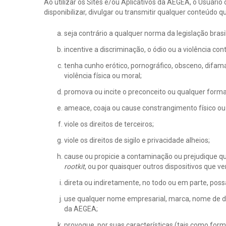
Ao utilizar os Sites e/ou Aplicativos da AEGEA, o Usuári
disponibilizar, divulgar ou transmitir qualquer conteúdo q
seja contrário a qualquer norma da legislação bra
incentive a discriminação, o ódio ou a violência co
tenha cunho erótico, pornográfico, obsceno, difam
violência física ou moral;
promova ou incite o preconceito ou qualquer forma
ameace, coaja ou cause constrangimento físico ou
viole os direitos de terceiros;
viole os direitos de sigilo e privacidade alheios;
cause ou propicie a contaminação ou prejudique qu
rootkit
, ou por quaisquer outros dispositivos que v
direta ou indiretamente, no todo ou em parte, poss
use qualquer nome empresarial, marca, nome de dom
da AEGEA;
provoque, por suas características (tais como form