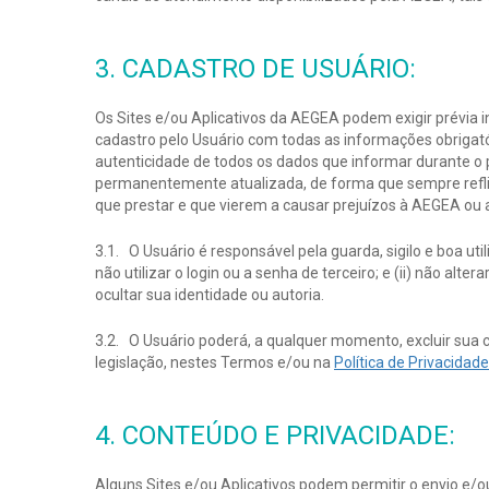
3. CADASTRO DE USUÁRIO:
Os Sites e/ou Aplicativos da AEGEA podem exigir prévia 
cadastro pelo Usuário com todas as informações obrigatór
autenticidade de todos os dados que informar durante o
permanentemente atualizada, de forma que sempre reflita
que prestar e que vierem a causar prejuízos à AEGEA ou a
3.1. O Usuário é responsável pela guarda, sigilo e boa ut
não utilizar o login ou a senha de terceiro; e (ii) não alt
ocultar sua identidade ou autoria.
3.2. O Usuário poderá, a qualquer momento, excluir sua 
legislação, nestes Termos e/ou na
Política de Privacida
4. CONTEÚDO E PRIVACIDADE:
Alguns Sites e/ou Aplicativos podem permitir o envio e/o