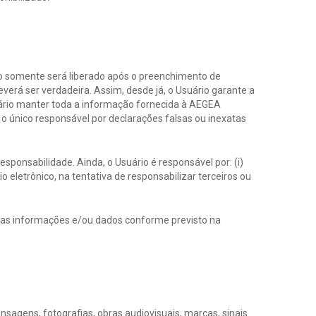
sso somente será liberado após o preenchimento de
verá ser verdadeira. Assim, desde já, o Usuário garante a
uário manter toda a informação fornecida à AEGEA
o único responsável por declarações falsas ou inexatas
esponsabilidade. Ainda, o Usuário é responsável por: (i)
io eletrônico, na tentativa de responsabilizar terceiros ou
 das informações e/ou dados conforme previsto na
sagens, fotografias, obras audiovisuais, marcas, sinais