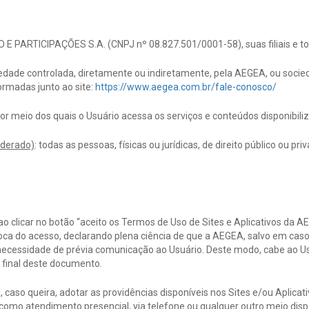
 PARTICIPAÇÕES S.A. (CNPJ nº 08.827.501/0001-58), suas filiais e t
ciedade controlada, diretamente ou indiretamente, pela AEGEA, ou soc
formadas junto ao site:
https://www.aegea.com.br/fale-conosco/
por meio dos quais o Usuário acessa os serviços e conteúdos disponibil
iderado)
: todas as pessoas, físicas ou jurídicas, de direito público ou pri
 ao clicar no botão “aceito os Termos de Uso de Sites e Aplicativos da 
a do acesso, declarando plena ciência de que a AEGEA, salvo em caso de
ecessidade de prévia comunicação ao Usuário. Deste modo, cabe ao Us
 final deste documento.
 caso queira, adotar as providências disponíveis nos Sites e/ou Aplicat
como atendimento presencial, via telefone ou qualquer outro meio dispo