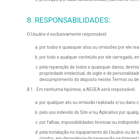
8. RESPONSABILIDADES:
O Usuário é exclusivamente responsável:
por todos e quaisquer atos ou omissões por ele real
por todo e qualquer conteúdo por ele carregado, en
pela reparação de todos e quaisquer danos, diretos o
propriedade intelectual, de sigilo e de personalida
descumprimento do disposto nestes Termos ou de qu
8.1. Em nenhuma hipótese, a AEGEA será responsável:
por qualquer ato ou omissão realizado e/ou dano c
pelo uso indevido do Site e/ou Aplicativo por qual
por falhas, impossibilidades técnicas ou indisponib
pela instalação no equipamento do Usuário ou de te
criados, em decorrência da navegação na Internet 