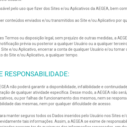
onsável pelo uso que fizer dos Sites e/ou Aplicativos da AEGEA, bem com
quer conteúdos enviados e/ou transmitidos ao Site e/ou Aplicativo por 
s Termos ou disposição legal, sem prejuízo de outras medidas, a AEGEA 
notificação prévia ou posterior a qualquer Usuário ou a qualquer terceir
o Site e/ou Aplicativo, encerrar a conta de qualquer Usuário e/ou tomar
do Site e/ou Aplicativo, a qualquer tempo.
DE RESPONSABILIDADE:
GEA não poderá garantir a disponibilidade, infalibilidade e continuida
alização de qualquer atividade específica. Desse modo, a AEGEA não se
icativos, ou por falhas de funcionamento dos mesmos, nem se responsab
alibilidade das mesmas, nem por qualquer dificuldade de acesso.
a manter seguros todos os Dados inseridos pelo Usuário nos Sites e/ou
indevidamente tais informações. Assim, a AEGEA se exime de responsabi