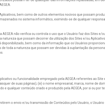
rizados possam ter de quaisquer das informações repassadas, em deco
a AEGEA.
 Aplicativos, bem como de outros elementos nocivos que possam produz
mazenados no sistema informático, eximindo-se de qualquer responsab
AEGEA não verifica ou controla o uso que o Usuário faz dos Sites e/o
a natureza que possam decorrer da utilização dos Sites e/ou Aplicativ
lá disponibilizado, bem como da informação que os Usuários proporcion
os de toda a natureza que possam ser devidas à suplantação da person
os.
licativo ou funcionalidade empregado pela AEGEA referentes ao Site e/ou
e quaisquer de suas páginas); (iii) o nome empresarial, marca, nome de 
iv) todo e qualquer conteúdo criado e produzido pela AEGEA, por si ou por 
mitirem o envio e/ou transmissão de Conteúdos pelo Usuário, o Usuário 