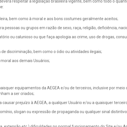
o deverá respeitar a legislação brasileira vigente, bem como todo o qua
ue:
sileira, bem como à moral e aos bons costumes geralmente aceitos;
ntra pessoas ou grupos em razão de sexo, raça, religião, deficiência, nac
atório ou calunioso ou que faça apologia ao crime, uso de drogas, con
 de discriminação, bem como o ódio ou atividades ilegais;
 moral aos demais Usuários;
aisquer equipamentos da AEGEA e/ou de terceiros, inclusive por meio d
enham a ser criados;
a causar prejuízo à AEGEA, a qualquer Usuário e/ou a quaisquer terceir
ínio, slogan ou expressão de propaganda ou qualquer sinal distintivo 
a, extensão etc.) dificuldades no normal funcionamento do Site e/ou Ap