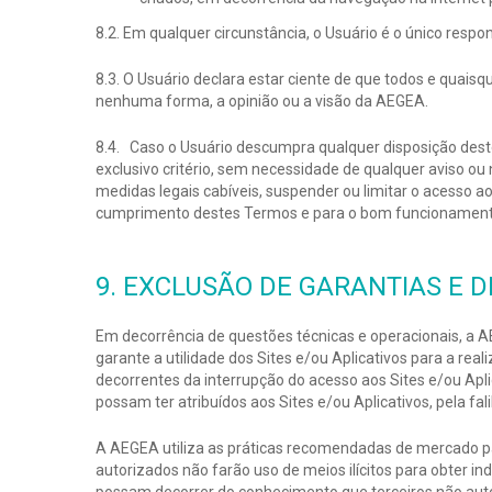
8.2. Em qualquer circunstância, o Usuário é o único resp
8.3. O Usuário declara estar ciente de que todos e quais
nenhuma forma, a opinião ou a visão da AEGEA.
8.4. Caso o Usuário descumpra qualquer disposição deste
exclusivo critério, sem necessidade de qualquer aviso ou 
medidas legais cabíveis, suspender ou limitar o acesso a
cumprimento destes Termos e para o bom funcionamento 
9. EXCLUSÃO DE GARANTIAS E 
Em decorrência de questões técnicas e operacionais, a AE
garante a utilidade dos Sites e/ou Aplicativos para a re
decorrentes da interrupção do acesso aos Sites e/ou Apl
possam ter atribuídos aos Sites e/ou Aplicativos, pela f
A AEGEA utiliza as práticas recomendadas de mercado par
autorizados não farão uso de meios ilícitos para obter 