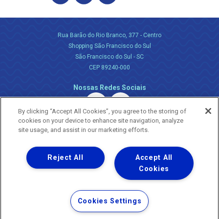
Rua Barão do Rio Branco, 377 - Centro
Shopping São Francisco do Sul
São Francisco do Sul - SC
CEP 89240-000
Nossas Redes Sociais
By clicking “Accept All Cookies”, you agree to the storing of
cookies on your device to enhance site navigation, analyze
site usage, and assist in our marketing efforts.
Reject All
Accept All
Uma empresa
Copyright ® 2026 - Todos os Direitos Reservados.
Cookies
Nossa natureza movimenta a vida
Termos Gerais de Uso de Sites e Aplicativos
Cookies Settings
Política de Privacidade e Proteção de Dados