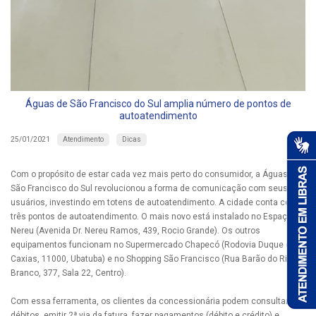
Águas de São Francisco do Sul amplia número de pontos de
autoatendimento
Atendimento
Dicas
25/01/2021
Com o propósito de estar cada vez mais perto do consumidor, a Águas de
São Francisco do Sul revolucionou a forma de comunicação com seus
usuários, investindo em totens de autoatendimento. A cidade conta com
três pontos de autoatendimento. O mais novo está instalado no Espaço
Nereu (Avenida Dr. Nereu Ramos, 439, Rocio Grande). Os outros
equipamentos funcionam no Supermercado Chapecó (Rodovia Duque de
Caxias, 11000, Ubatuba) e no Shopping São Francisco (Rua Barão do Rio
Branco, 377, Sala 22, Centro).
Com essa ferramenta, os clientes da concessionária podem consultar
débitos, emitir 2ª via da fatura, fazer pagamentos (débito e crédito) e