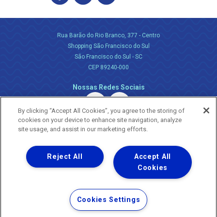
Rua Barão do Rio Branco, 377 - Centro
Shopping São Francisco do Sul
São Francisco do Sul - SC
CEP 89240-000
Nossas Redes Sociais
By clicking “Accept All Cookies”, you agree to the storing of
cookies on your device to enhance site navigation, analyze
site usage, and assist in our marketing efforts.
Reject All
Accept All
Uma empresa
Copyright ® 2026 - Todos os Direitos Reservados.
Cookies
Nossa natureza movimenta a vida
Termos Gerais de Uso de Sites e Aplicativos
Cookies Settings
Política de Privacidade e Proteção de Dados