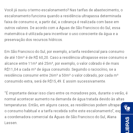
Você já ouviu o termo escalonamento? Nas tarifas de abastecimento, o
escalonamento funciona quando a residência ultrapassa determinada
faixa de consumo e, a partir daí, a cobrança é realizada com base em
outros valores. De acordo com a Águas de São Francisco do Sul, essa
matemática é utilizada para incentivar o uso consciente da água e a
preservação dos recursos hídricos.
Em São Francisco do Sul, por exemplo, a tarifa residencial para consumo
de até 10m³ é de R$ 60,20. Caso a residência ultrapasse esse consumo e
alcance entre 11m³ até 25m³, por exemplo, o valor cobrado é de mais
R$11,04 a cada m³ de água consumido. Seguindo o raciocínio, se a
residência consumir entre 26m³ a 50m³ o valor cobrado, por cada m³
consumido extra, será de R$15,49. E assim sucessivamente.
“É importante deixar isso claro entre os moradores pois, durante o verão, é
normal acontecer aumento na demanda de água tratada devido às altas
temperaturas. Então, em alguns casos, as residências podem ultrapassar
o consumo habitual e a tarifa recebida sofre este escalonamento”, explica
a coordenadora comercial da Águas de São Francisco do Sul, Alana
Lassen.