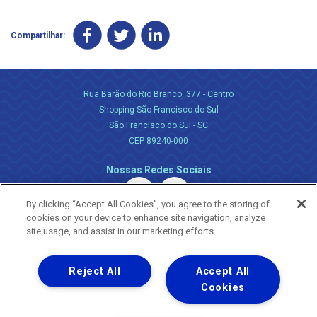
Compartilhar:
Rua Barão do Rio Branco, 377 - Centro
Shopping São Francisco do Sul
São Francisco do Sul - SC
CEP 89240-000
Nossas Redes Sociais
By clicking “Accept All Cookies”, you agree to the storing of
cookies on your device to enhance site navigation, analyze
site usage, and assist in our marketing efforts.
Reject All
Accept All
Uma empresa
Copyright ® 2026 - Todos os Direitos Reservados.
Cookies
Nossa natureza movimenta a vida