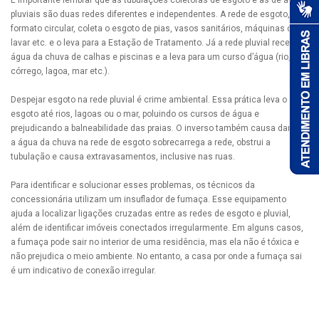
É importante lembrar que as tubulações coletoras de esgoto e as de águas
pluviais são duas redes diferentes e independentes. A rede de esgoto, em
formato circular, coleta o esgoto de pias, vasos sanitários, máquinas de
lavar etc. e o leva para a Estação de Tratamento. Já a rede pluvial recebe a
água da chuva de calhas e piscinas e a leva para um curso d’água (rio,
córrego, lagoa, mar etc.).
Despejar esgoto na rede pluvial é crime ambiental. Essa prática leva o
esgoto até rios, lagoas ou o mar, poluindo os cursos de água e
prejudicando a balneabilidade das praias. O inverso também causa danos:
a água da chuva na rede de esgoto sobrecarrega a rede, obstrui a
tubulação e causa extravasamentos, inclusive nas ruas.
Para identificar e solucionar esses problemas, os técnicos da
concessionária utilizam um insuflador de fumaça. Esse equipamento
ajuda a localizar ligações cruzadas entre as redes de esgoto e pluvial,
além de identificar imóveis conectados irregularmente. Em alguns casos,
a fumaça pode sair no interior de uma residência, mas ela não é tóxica e
não prejudica o meio ambiente. No entanto, a casa por onde a fumaça sai
é um indicativo de conexão irregular.