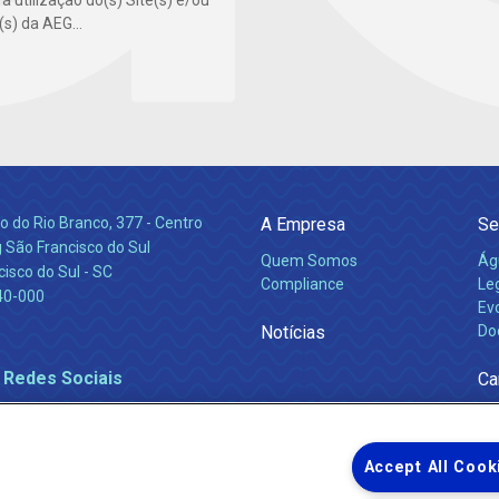
 à utilização do(s) Site(s) e/ou
(s) da AEG...
 do Rio Branco, 377 - Centro
A Empresa
Se
 São Francisco do Sul
Quem Somos
Ág
isco do Sul - SC
Compliance
Leg
40-000
Ev
Notícias
Do
 Redes Sociais
Ca
Accept All Cook