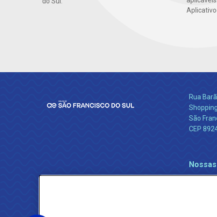
aplicáveis
do Sul.
Aplicativo
Rua Barão
Shopping
São Franc
CEP 892
Nossas