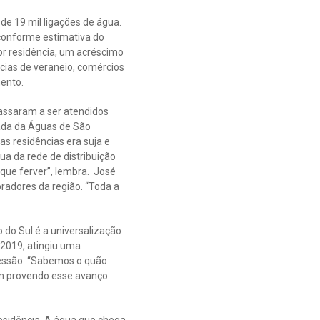
e 19 mil ligações de água.
 conforme estimativa do
por residência, um acréscimo
cias de veraneio, comércios
ento.
 passaram a ser atendidos
gada da Águas de São
as residências era suja e
a da rede de distribuição
que ferver”, lembra. José
radores da região. “Toda a
 do Sul é a universalização
 2019, atingiu uma
cessão. “Sabemos o quão
em provendo esse avanço