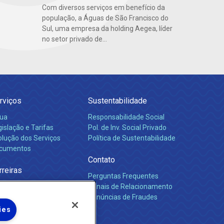
Com diversos serviços em benefício da
população, a Águas de São Francisco do
Sul, uma empresa da holding Aegea, líder
no setor privado de...
rviços
Sustentabilidade
ua
Responsabilidade Social
islação e Tarifas
Pol. de Inv. Social Privado
olução dos Serviços
Política de Sustentabilidade
cumentos
Contato
rreiras
Perguntas Frequentes
Canais de Relacionamento
Denúncias de Fraudes
ies