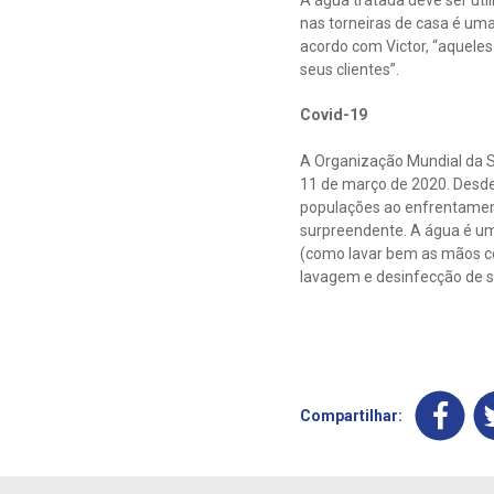
A água tratada deve ser uti
nas torneiras de casa é um
acordo com Victor, “aqueles
seus clientes”.
Covid-19
A Organização Mundial da 
11 de março de 2020. Desde
populações ao enfrentamen
surpreendente. A água é um 
(como lavar bem as mãos co
lavagem e desinfecção de s
Compartilhar: