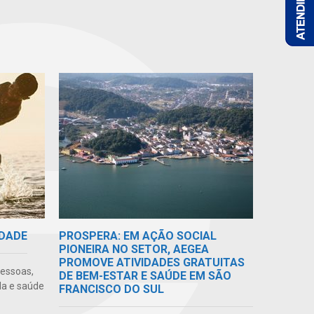
IDADE
PROSPERA: EM AÇÃO SOCIAL
PIONEIRA NO SETOR, AEGEA
PROMOVE ATIVIDADES GRATUITAS
pessoas,
DE BEM-ESTAR E SAÚDE EM SÃO
da e saúde
FRANCISCO DO SUL