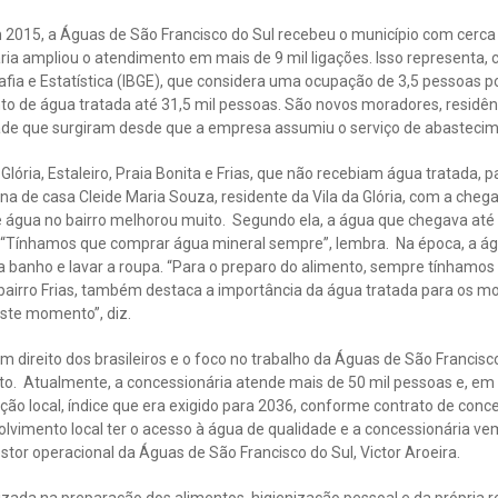
2015, a Águas de São Francisco do Sul recebeu o município com cerca d
ária ampliou o atendimento em mais de 9 mil ligações. Isso representa,
grafia e Estatística (IBGE), que considera uma ocupação de 3,5 pessoas 
to de água tratada até 31,5 mil pessoas. São novos moradores, residên
de que surgiram desde que a empresa assumiu o serviço de abastecim
 Glória, Estaleiro, Praia Bonita e Frias, que não recebiam água tratada,
na de casa Cleide Maria Souza, residente da Vila da Glória, com a che
de água no bairro melhorou muito. Segundo ela, a água que chegava até 
 “Tínhamos que comprar água mineral sempre”, lembra. Na época, a águ
 banho e lavar a roupa. “Para o preparo do alimento, sempre tínhamos 
bairro Frias, também destaca a importância da água tratada para os mo
ste momento”, diz.
m direito dos brasileiros e o foco no trabalho da Águas de São Francisco
o. Atualmente, a concessionária atende mais de 50 mil pessoas e, em
ção local, índice que era exigido para 2036, conforme contrato de con
olvimento local ter o acesso à água de qualidade e a concessionária v
stor operacional da Águas de São Francisco do Sul, Victor Aroeira.