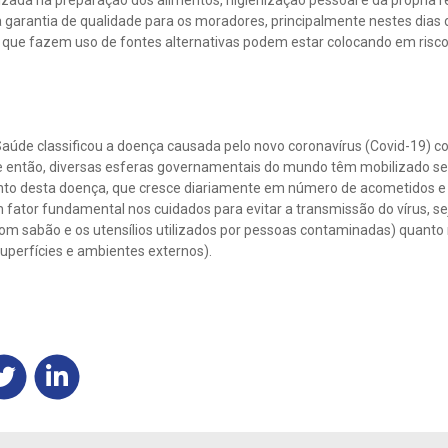
lizada na preparação dos alimentos, higienização pessoal e da própria 
a garantia de qualidade para os moradores, principalmente nestes dias
 que fazem uso de fontes alternativas podem estar colocando em risco
Saúde classificou a doença causada pelo novo coronavírus (Covid-19
 então, diversas esferas governamentais do mundo têm mobilizado seu
to desta doença, que cresce diariamente em número de acometidos e 
fator fundamental nos cuidados para evitar a transmissão do vírus, sej
m sabão e os utensílios utilizados por pessoas contaminadas) quanto 
uperfícies e ambientes externos).