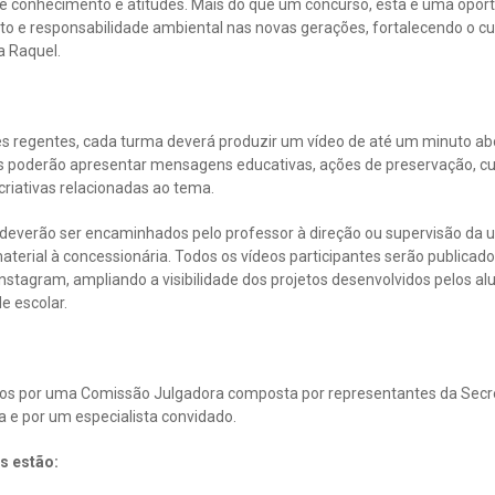
e conhecimento e atitudes. Mais do que um concurso, esta é uma oport
o e responsabilidade ambiental nas novas gerações, fortalecendo o 
a Raquel.
s regentes, cada turma deverá produzir um vídeo de até um minuto a
s poderão apresentar mensagens educativas, ações de preservação, curi
criativas relacionadas ao tema.
deverão ser encaminhados pelo professor à direção ou supervisão da un
terial à concessionária. Todos os vídeos participantes serão publicados
Instagram, ampliando a visibilidade dos projetos desenvolvidos pelos 
 escolar.
dos por uma Comissão Julgadora composta por representantes da Secre
 e por um especialista convidado.
os estão: