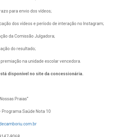
azo para envio dos vídeos;
cação dos vídeos e período de interação no Instagram;
ação da Comissão Julgadora;
ação do resultado;
 premiação na unidade escolar vencedora.
tá disponível no site da concessionária.
 Nossas Praias”
– Programa Saúde Nota 10
decamboriu.com.br
99147-8068