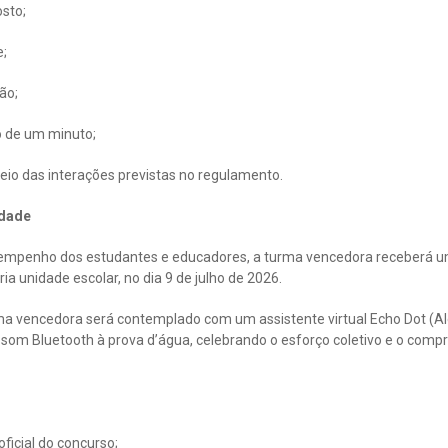
sto;
e;
ão;
o de um minuto;
eio das interações previstas no regulamento.
idade
 empenho dos estudantes e educadores, a turma vencedora receberá 
ia unidade escolar, no dia 9 de julho de 2026.
ma vencedora será contemplado com um assistente virtual Echo Dot (Al
 som Bluetooth à prova d’água, celebrando o esforço coletivo e o com
icial do concurso;