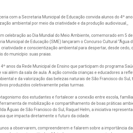
rceria com a Secretaria Municipal de Educação convida alunos do 4º an
zação ambiental por meio da criatividade e da produção audiovisual_
celebração ao Dia Mundial do Meio Ambiente, comemorado em 5 de 
taria Municipal de Educação (SME) lançaram o Concurso Cultural “Água 
, criatividade e conscientização ambiental para despertar, desde cedo
s do município: suas praias.
 4º anos da Rede Municipal de Ensino que participam do programa Saú
vai além da sala de aula. A ação convida crianças e educadores a refl
biental e da valorização das belezas naturais de São Francisco do Sul
tivos produzidos coletivamente pelas turmas.
otagonismo dos estudantes e fortalecer a conexão entre escola, famíli
ferramenta de mobilização e compartilhamento de boas práticas ambien
da Águas de São Francisco do Sul, Raquel Helm, a iniciativa represent
sa que impacta diretamente o futuro da cidade.
lunos a observarem, compreenderem e falarem sobre a importância da