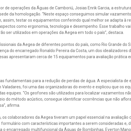
r de operações da Águas de Camboriú, Josias Enrik Garcia, a estrutura
 sede da homologação. “Neste espaço conseguimos simular vazamento
, assim, testar os equipamentos conferindo qual melhor se adapta à r
aspectos como ergonomia, tecnologia e desempenho. Esse trabalho vai c
o ser utilizados em operações da Aegea em todo o país”, destaca.
issionais da Aegea de diferentes pontos do país, como Rio Grande do S
ça do encarregado Ronaldo Pereira da Costa, um dos idealizadores d
resas apresentaram cerca de 15 equipamentos para avaliação prática 
s fundamentais para a redução de perdas de água. A especialista de 
yn Valadares, foi uma das organizadoras do evento e explicou que o
 das equipes. “Os geofones são utilizados para localizar vazamentos não 
io do método acústico, consegue identificar ocorrências que não aflor
a”, afirma.
, os colaboradores da Aegea tiveram um papel essencial na avaliação 
 formulário com características importantes a serem consideradas e, d
a o encarregado multifuncional da Águas de Bombinhas, Everton Mano