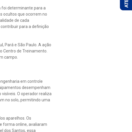
 foi determinante para a
s ocultos que ocorrem no
ealidade de cada
ontribuir para a definição
ul, Pará e São Paulo. A ação
o Centro de Treinamento.
em campo.
engenharia em controle
s equipamentos desempenham
visíveis. O operador realiza
am no solo, permitindo uma
dos aparelhos. Os
e forma online, avaliaram
el dos Santos, essa