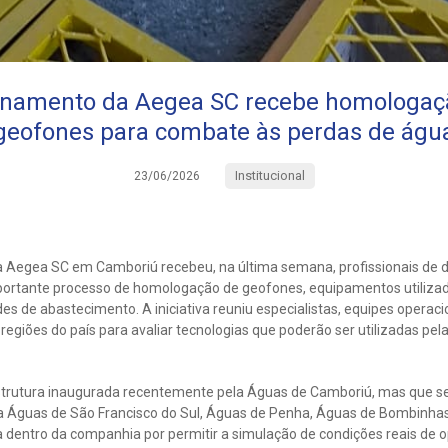
einamento da Aegea SC recebe homologaçã
geofones para combate às perdas de águ
Institucional
23/06/2026
 Aegea SC em Camboriú recebeu, na última semana, profissionais de 
portante processo de homologação de geofones, equipamentos utilizado
s de abastecimento. A iniciativa reuniu especialistas, equipes operac
regiões do país para avaliar tecnologias que poderão ser utilizadas pel
strutura inaugurada recentemente pela Águas de Camboriú, mas que s
 Águas de São Francisco do Sul, Águas de Penha, Águas de Bombinhas
 dentro da companhia por permitir a simulação de condições reais de 