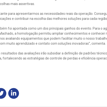
scolhas mais assertivas.
tante para apresentarmos as necessidades reais da operação. Conseg
icações e contribuir na escolha das melhores soluções para cada região
mbém foi apontada como um dos principais ganhos do evento. Para o 
Machado, a homologação permitiu ampliar conhecimentos e conhecer n
os avaliando equipamentos que podem facilitar muito o nosso trabalho 
, com muito aprendizado e contato com soluções inovadoras”, comenta.
 resultados das avaliações irão subsidiar a definição de padrões técnic
, fortalecendo as estratégias de controle de perdas e eficiência opera