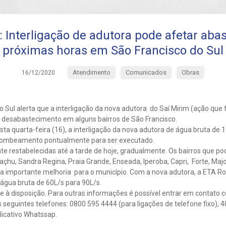
nterligação de adutora pode afetar aba
próximas horas em São Francisco do Sul
Atendimento
Comunicados
Obras
16/12/2020
 Sul alerta que a interligação da nova adutora do Saí Mirim (ação que 
 desabastecimento em alguns bairros de São Francisco.
esta quarta-feira (16), a interligação da nova adutora de água bruta de
 bombeamento pontualmente para ser executado.
te restabelecidas até a tarde de hoje, gradualmente. Os bairros que p
açhu, Sandra Regina, Praia Grande, Enseada, Iperoba, Capri, Forte, Majo
ma importante melhoria para o município. Com a nova adutora, a ETA R
água bruta de 60L/s para 90L/s.
 à disposição. Para outras informações é possível entrar em contato
s seguintes telefones: 0800 595 4444 (para ligações de telefone fixo), 
licativo Whatssap.