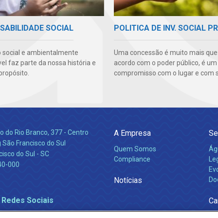
SABILIDADE SOCIAL
POLITICA DE INV. SOCIAL P
 social e ambientalmente
Uma concessão é muito mais qu
l faz parte da nossa história e
acordo com o poder público, é um
propósito.
compromisso com o lugar e com s
 do Rio Branco, 377 - Centro
A Empresa
Se
 São Francisco do Sul
Quem Somos
Ág
isco do Sul - SC
Compliance
Leg
40-000
Ev
Notícias
Do
 Redes Sociais
Ca