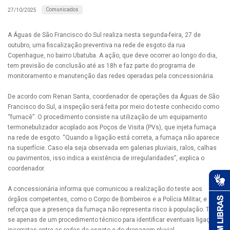
Comunicados
27/10/2025
A Águas de São Francisco do Sul realiza nesta segunda-feira, 27 de
outubro, uma fiscalização preventiva na rede de esgoto da rua
Copenhague, no bairro Ubatuba. A ação, que deve ocorrer ao longo do dia,
tem previsão de conclusão até as 18h e faz parte do programa de
monitoramento e manutenção das redes operadas pela concessionária.
De acordo com Renan Santa, coordenador de operações da Águas de São
Francisco do Sul, a inspeção será feita por meio do teste conhecido como
“fumacê”. O procedimento consiste na utilização de um equipamento
termonebulizador acoplado aos Poços de Visita (PVs), que injeta fumaça
na rede de esgoto. “Quando a ligação está correta, a fumaça não aparece
na superfície. Caso ela seja observada em galerias pluviais, ralos, calhas
ou pavimentos, isso indica a existência de irregularidades”, explica o
coordenador.
A concessionária informa que comunicou a realização do teste aos
órgãos competentes, como o Corpo de Bombeiros e a Polícia Militar, e
reforça que a presença da fumaça não representa risco à população. Trata-
se apenas de um procedimento técnico para identificar eventuais ligações