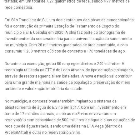
tratada, em um total de 7,27 quilômetros de rede, sendo 4,77 metros de
rede doméstica.
Em São Francisco do Sul, um dos destaques das obras da concessionária
foi a construção da primeira Estação de Tratamento de Esgoto do
município a ETE Ubatuba em 2020. A obra faz parte do cronograma de
investimentos da concessionária para a universalização do saneamento
no município. Com 20 mil metros quadrados de área construída, a obra
consumiu 1.200 metros cúbicos de concreto e 170 toneladas de aço.
Durante sua execução, gerou 80 empregos diretos e 240 indiretos. A
tecnologia utilizada na ETE é de Lodo Ativado, do tipo aeração prolongada,
através de reator sequencial em bateladas. A nova estação vai contribuir
para uma grande melhoria na saúde da população, preservação do meio
ambiente e valorização imobiliária da cidade.
No município, a concessionaria também implantou o sistema de
abastecimento de água do Ervino em 2017. Com um investimento em
torno de 17 milhões de reais, as obras no Ervino envolveram um
reservatório com capacidade de 500 mil litros de água e duas estações de
recalque de água tratada, sendo uma delas na ETA Vega (dentro da
ArcelorMittal) e outra no reservatório Ervino.