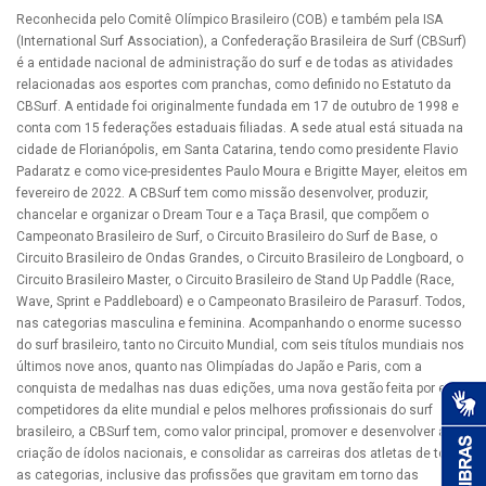
Reconhecida pelo Comitê Olímpico Brasileiro (COB) e também pela ISA
(International Surf Association), a Confederação Brasileira de Surf (CBSurf)
é a entidade nacional de administração do surf e de todas as atividades
relacionadas aos esportes com pranchas, como definido no Estatuto da
CBSurf. A entidade foi originalmente fundada em 17 de outubro de 1998 e
conta com 15 federações estaduais filiadas. A sede atual está situada na
cidade de Florianópolis, em Santa Catarina, tendo como presidente Flavio
Padaratz e como vice-presidentes Paulo Moura e Brigitte Mayer, eleitos em
fevereiro de 2022. A CBSurf tem como missão desenvolver, produzir,
chancelar e organizar o Dream Tour e a Taça Brasil, que compõem o
Campeonato Brasileiro de Surf, o Circuito Brasileiro do Surf de Base, o
Circuito Brasileiro de Ondas Grandes, o Circuito Brasileiro de Longboard, o
Circuito Brasileiro Master, o Circuito Brasileiro de Stand Up Paddle (Race,
Wave, Sprint e Paddleboard) e o Campeonato Brasileiro de Parasurf. Todos,
nas categorias masculina e feminina. Acompanhando o enorme sucesso
do surf brasileiro, tanto no Circuito Mundial, com seis títulos mundiais nos
últimos nove anos, quanto nas Olimpíadas do Japão e Paris, com a
conquista de medalhas nas duas edições, uma nova gestão feita por ex-
competidores da elite mundial e pelos melhores profissionais do surf
brasileiro, a CBSurf tem, como valor principal, promover e desenvolver a
criação de ídolos nacionais, e consolidar as carreiras dos atletas de todas
as categorias, inclusive das profissões que gravitam em torno das