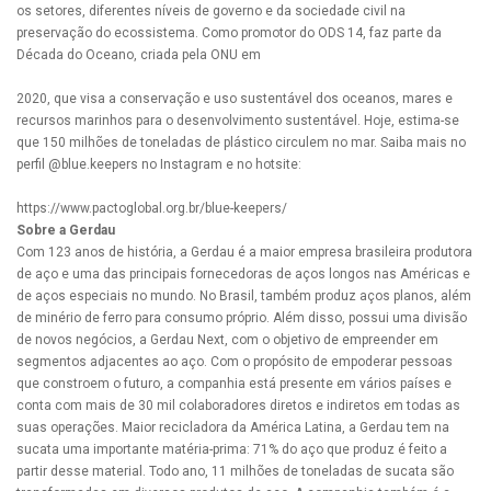
os setores, diferentes níveis de governo e da sociedade civil na
preservação do ecossistema. Como promotor do ODS 14, faz parte da
Década do Oceano, criada pela ONU em
2020, que visa a conservação e uso sustentável dos oceanos, mares e
recursos marinhos para o desenvolvimento sustentável. Hoje, estima-se
que 150 milhões de toneladas de plástico circulem no mar. Saiba mais no
perfil @blue.keepers no Instagram e no hotsite:
https://www.pactoglobal.org.br/blue-keepers/
Sobre a Gerdau
Com 123 anos de história, a Gerdau é a maior empresa brasileira produtora
de aço e uma das principais fornecedoras de aços longos nas Américas e
de aços especiais no mundo. No Brasil, também produz aços planos, além
de minério de ferro para consumo próprio. Além disso, possui uma divisão
de novos negócios, a Gerdau Next, com o objetivo de empreender em
segmentos adjacentes ao aço. Com o propósito de empoderar pessoas
que constroem o futuro, a companhia está presente em vários países e
conta com mais de 30 mil colaboradores diretos e indiretos em todas as
suas operações. Maior recicladora da América Latina, a Gerdau tem na
sucata uma importante matéria-prima: 71% do aço que produz é feito a
partir desse material. Todo ano, 11 milhões de toneladas de sucata são