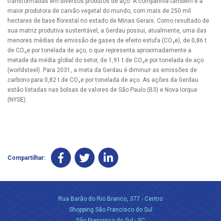
transformadas em diversos produtos de aço. A companhia também é a
maior produtora de carvão vegetal do mundo, com mais de 250 mil
hectares de base florestal no estado de Minas Gerais. Como resultado de
sua matriz produtiva sustentável, a Gerdau possui, atualmente, uma das
menores médias de emissão de gases de efeito estufa (CO₂e), de 0,86 t
de CO₂e por tonelada de aço, o que representa aproximadamente a
metade da média global do setor, de 1,91 t de CO₂e por tonelada de aço
(worldsteel). Para 2031, a meta da Gerdau é diminuir as emissões de
carbono para 0,82 t de CO₂e por tonelada de aço. As ações da Gerdau
estão listadas nas bolsas de valores de São Paulo (B3) e Nova Iorque
(NYSE).
Compartilhar:
Rua Barão do Rio Branco, 377 - Centro
Shopping São Francisco do Sul
São Francisco do Sul - SC