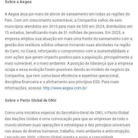
Sobre a Aegea:
A Aegea atua por meio de ativos de saneamento em todas as regiões do
País. Com um crescimento sustentável, a Companhia saltou de seis
municípios atendidos em 2010 para mais de 500 em 2024, distribuídos em
15 estados, beneficiando mais de 31 milhões de pessoas. Em 2023, a
empresa ampliou sua atuação em mais uma frente do saneamento com a
gestão dos resíduos sólidos urbanos iniciando suas atividades na região
do Cariri, no Ceará, reforçando o compromisso com a sustentabilidade e
com ações que geram impacto positivo para a população, principalmente a
mais vulnerável, e o meio ambiente. A posição de liderança que a empresa
ocupa e essa evolução foram possíveis devido ao modelo de negócio da
Companhia, que tem como base eficiência e expertise operacional,
disciplina financeira e o alinhamento aos princípios ESG. Para mais
informações, acesse:
http://www.aegea.com.br/
Sobre o Pacto Global da ONU
Como uma iniciativa especial do Secretário-Geral da ONU, o Pacto Global
das Nações Unidas é uma convocação para que as empresas de todo o
mundo alinhem suas operações e estratégias a dez princípios universais
nas áreas de direitos humanos, trabalho, meio ambiente e anticorrupção.
Lançado em 2000, o Pacto Global orienta e apoia a comunidade