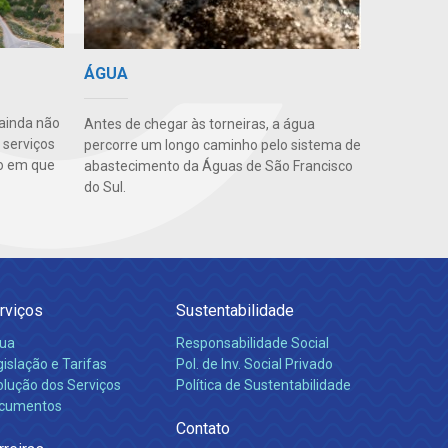
ÁGUA
ainda não
Antes de chegar às torneiras, a água
 serviços
percorre um longo caminho pelo sistema de
o em que
abastecimento da Águas de São Francisco
do Sul.
rviços
Sustentabilidade
ua
Responsabilidade Social
islação e Tarifas
Pol. de Inv. Social Privado
olução dos Serviços
Política de Sustentabilidade
cumentos
Contato