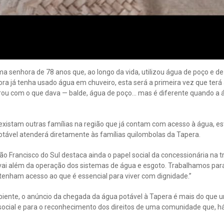
a senhora de 78 anos que, ao longo da vida, utilizou água de poço e d
bora já tenha usado água em chuveiro, esta será a primeira vez que ter
irou com o que dava — balde, água de poço… mas é diferente quando a 
xistam outras famílias na região que já contam com acesso à água, est
ável atenderá diretamente às famílias quilombolas da Tapera.
o Francisco do Sul destaca ainda o papel social da concessionária na 
vai além da operação dos sistemas de água e esgoto. Trabalhamos par
tenham acesso ao que é essencial para viver com dignidade.”
ente, o anúncio da chegada da água potável à Tapera é mais do que 
social e para o reconhecimento dos direitos de uma comunidade que, há 