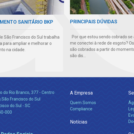
PRINCIPAIS DÚVIDAS
MENTO SANITÁRIO BKP
Por que estou sendo cobrado se 
e São Francisco do Sul trabalha
me conectei à rede de esgoto? Os
ia para ampliar e melhorar o
são cobrados a partir do moment
o na cidade.
são dis...
 do Rio Branco, 377 - Centro
A Empresa
Se
 São Francisco do Sul
Quem Somos
Ág
isco do Sul - SC
Compliance
Leg
40-000
Ev
Notícias
Do