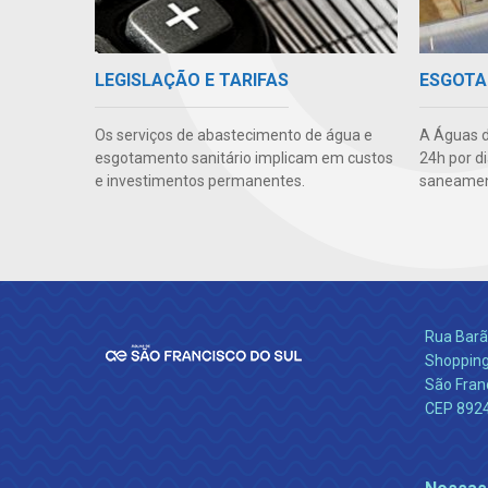
LEGISLAÇÃO E TARIFAS
ESGOTA
Os serviços de abastecimento de água e
A Águas d
esgotamento sanitário implicam em custos
24h por d
e investimentos permanentes.
saneament
Rua Barão
Shopping
São Franc
CEP 892