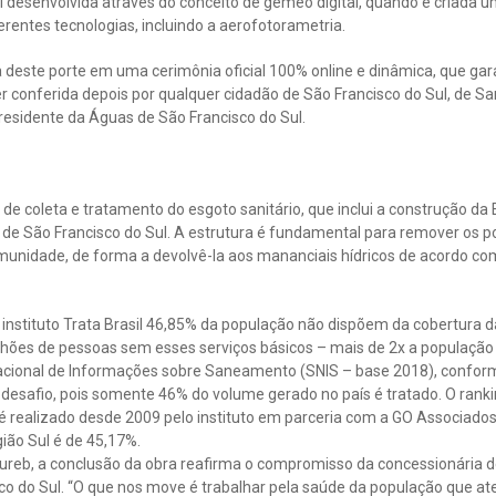
 desenvolvida através do conceito de gêmeo digital, quando é criada uma
erentes tecnologias, incluindo a aerofotorametria.
deste porte em uma cerimônia oficial 100% online e dinâmica, que gar
er conferida depois por qualquer cidadão de São Francisco do Sul, de San
residente da Águas de São Francisco do Sul.
e coleta e tratamento do esgoto sanitário, que inclui a construção da
de São Francisco do Sul. A estrutura é fundamental para remover os p
unidade, de forma a devolvê-la aos mananciais hídricos de acordo co
instituto Trata Brasil 46,85% da população não dispõem da cobertura d
hões de pessoas sem esses serviços básicos – mais de 2x a população
acional de Informações sobre Saneamento (SNIS – base 2018), conforme
m desafio, pois somente 46% do volume gerado no país é tratado. O ran
é realizado desde 2009 pelo instituto em parceria com a GO Associado
ião Sul é de 45,17%.
reb, a conclusão da obra reafirma o compromisso da concessionária de
o do Sul. “O que nos move é trabalhar pela saúde da população que a