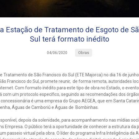
a Estação de Tratamento de Esgoto de Sã
Sul terá formato inédito
Obras
04/06/2020
e Tratamento de São Francisco do Sul (ETE Majorca) no dia 16 de junh
São Francisco do Sul, promete reunir, de forma remota, autoridades loca
ernet. Com formato inédito para este tipo de obra no Estado, o evento
rá com um protocolo específico, seguindo as recomendações dos órgãos
 concessionária é uma empresa do Grupo AEGEA, que em Santa Catar
Penha, Águas de Camboriú e Águas de Bombinhas.
 disponível, depois da solenidade, para acompanhamento nas mídias soci
s Empresa. O público terá a oportunidade de conhecer a estrutura da 
 um passeio virtual pela obra. O líder do programa Infra Inteligência da