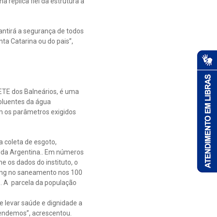
 réplica fiel da estrutura a
antirá a segurança de todos
ta Catarina ou do pais”,
 ETE dos Balneários, é uma
oluentes da água
m os parâmetros exigidos
a coleta de esgoto,
 da Argentina.. Em números
 os dados do instituto, o
king no saneamento nos 100
s. A parcela da população
 levar saúde e dignidade a
tendemos”, acrescentou.