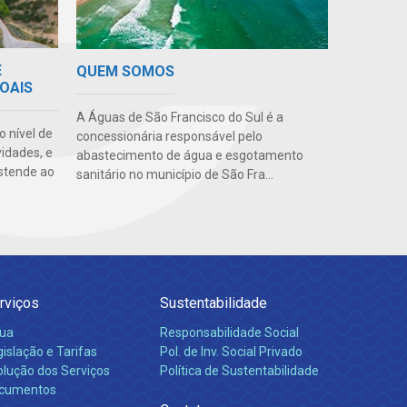
E
QUEM SOMOS
OAIS
A Águas de São Francisco do Sul é a
o nível de
concessionária responsável pelo
vidades, e
abastecimento de água e esgotamento
stende ao
sanitário no município de São Fra...
rviços
Sustentabilidade
ua
Responsabilidade Social
islação e Tarifas
Pol. de Inv. Social Privado
olução dos Serviços
Política de Sustentabilidade
cumentos