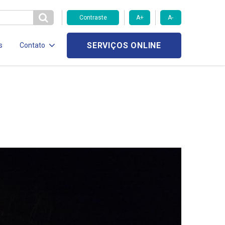
Contraste
A+
A-
SERVIÇOS ONLINE
s
Contato