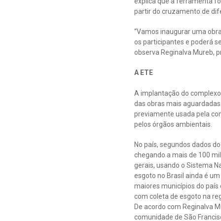
explica que a ferramenta foi
partir do cruzamento de dif
“Vamos inaugurar uma obra 
os participantes e poderá s
observa Reginalva Mureb, p
A ETE
A implantação do complexo d
das obras mais aguardadas 
previamente usada pela com
pelos órgãos ambientais.
No país, segundos dados do 
chegando a mais de 100 mil
gerais, usando o Sistema N
esgoto no Brasil ainda é u
maiores municípios do país 
com coleta de esgoto na reg
De acordo com Reginalva Mu
comunidade de São Francisc