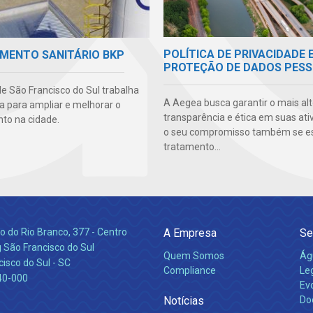
POLÍTICA DE PRIVACIDADE 
MENTO SANITÁRIO BKP
PROTEÇÃO DE DADOS PESS
e São Francisco do Sul trabalha
A Aegea busca garantir o mais alt
ia para ampliar e melhorar o
transparência e ética em suas ati
o na cidade.
o seu compromisso também se e
tratamento...
 do Rio Branco, 377 - Centro
A Empresa
Se
 São Francisco do Sul
Quem Somos
Ág
isco do Sul - SC
Compliance
Leg
40-000
Ev
Notícias
Do