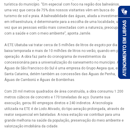
turística do município. “Em especial com foco na região dos balneários,
uma vez que cerca de 75% dos nossos visitantes vêm em busca do
turismo de sol e praia. A balneabilidade das águas, aliada a investimentos
em infraestrutura, é determinante para a escolha de uma localidade, uma
vez que as pessoas estão mais conectadas com a natureza, preocupadas
com a saúde e com o meio ambiente”, aponta Jamile.
A ETE Ubatuba vai tratar cerca de 5 milhões de litros de esgoto por dia na
baixa temporada e mais de 10 milhões de litros no verão, quando em plena
operação. A obra faz parte do cronograma de investimentos da
concessionária para a universalização do saneamento no município. A
Águas de São Francisco do Sul é uma empresa do Grupo Aegea que, em
Santa Catarina, detém também as concessões das Águas de Penha,
Águas de Camboriú e Águas de Bombinhas.
Com 20 mil metros quadrados de área construída, a obra consumiu 1.200
metros cúbicos de concreto e 170 toneladas de aço. Durante sua
execução, gerou 80 empregos diretos e 240 indiretos. A tecnologia
utilizada na ETE é de Lodo Ativado, do tipo aeração prolongada, através de
reator sequencial em bateladas. A nova estação vai contribuir para uma
grande melhoria na saúde da população, preservação do meio ambiente e
valorização imobiliária da cidade.