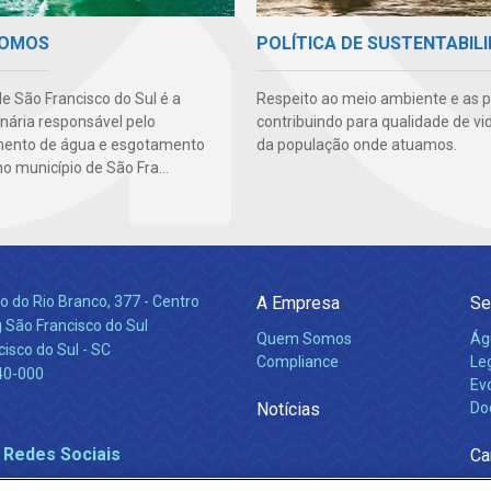
SOMOS
POLÍTICA DE SUSTENTABIL
e São Francisco do Sul é a
Respeito ao meio ambiente e as 
nária responsável pelo
contribuindo para qualidade de vi
mento de água e esgotamento
da população onde atuamos.
no município de São Fra...
 do Rio Branco, 377 - Centro
A Empresa
Se
 São Francisco do Sul
Quem Somos
Ág
isco do Sul - SC
Compliance
Leg
40-000
Ev
Notícias
Do
 Redes Sociais
Ca