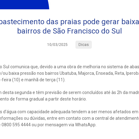
bastecimento das praias pode gerar baix
bairros de São Francisco do Sul
Dicas
10/03/2025
o Sul comunica que, devido a uma obra de melhoria no sistema de abas
/ou baixa pressão nos bairros Ubatuba, Majorca, Enseada, Reta, Iperob
-feira (10) e manhã de terça (11).
22h desta segunda e têm previsão de serem concluídos até às 2h da mad
to de forma gradual a partir deste horário.
as d’água com capacidade adequada tendem a ser menos afetados em 
nformações ou dúvidas, entre em contato com a central de atendimen
ne 0800 595 4444 ou por mensagem via WhatsApp.