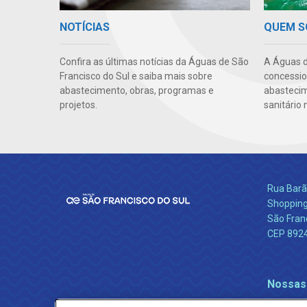
NOTÍCIAS
QUEM 
Confira as últimas notícias da Águas de São
A Águas d
Francisco do Sul e saiba mais sobre
concessio
abastecimento, obras, programas e
abasteci
projetos.
sanitário 
Rua Barão
Shopping
São Franc
CEP 892
Nossas