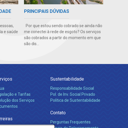
PRINCIPAIS DÚVIDAS
IDADE
Por que estou sendo cobrado se ainda não
pessoas,
me conectei à rede de esgoto? Os serviços
da e saúde
são cobrados a partir do momento em que
são dis...
rviços
Sustentabilidade
ua
Responsabilidade Social
islação e Tarifas
Pol. de Inv. Social Privado
olução dos Serviços
Política de Sustentabilidade
cumentos
Contato
rreiras
Perguntas Frequentes