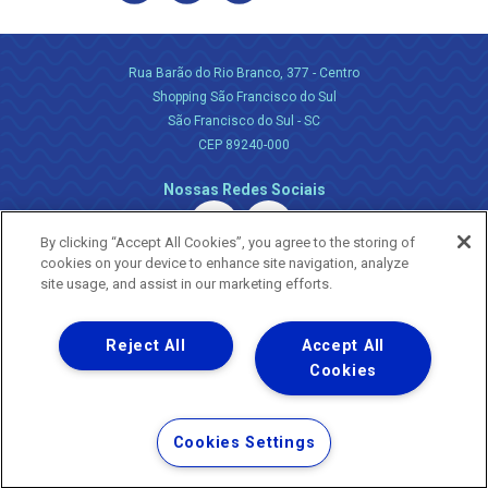
Rua Barão do Rio Branco, 377 - Centro
Shopping São Francisco do Sul
São Francisco do Sul - SC
CEP 89240-000
Nossas Redes Sociais
By clicking “Accept All Cookies”, you agree to the storing of
cookies on your device to enhance site navigation, analyze
site usage, and assist in our marketing efforts.
Reject All
Accept All
Uma empresa
Copyright ® 2026 - Todos os Direitos Reservados.
Cookies
Nossa natureza movimenta a vida
Termos Gerais de Uso de Sites e Aplicativos
Cookies Settings
Política de Privacidade e Proteção de Dados