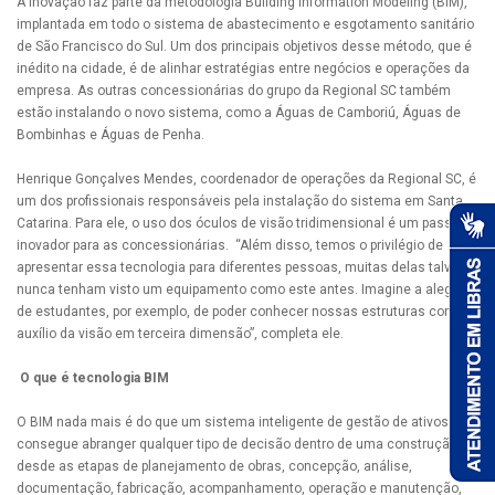
A inovação faz parte da metodologia Building Information Modeling (BIM),
implantada em todo o sistema de abastecimento e esgotamento sanitário
de São Francisco do Sul. Um dos principais objetivos desse método, que é
inédito na cidade, é de alinhar estratégias entre negócios e operações da
empresa. As outras concessionárias do grupo da Regional SC também
estão instalando o novo sistema, como a Águas de Camboriú, Águas de
Bombinhas e Águas de Penha.
Henrique Gonçalves Mendes, coordenador de operações da Regional SC, é
um dos profissionais responsáveis pela instalação do sistema em Santa
Catarina. Para ele, o uso dos óculos de visão tridimensional é um passo
inovador para as concessionárias. “Além disso, temos o privilégio de
apresentar essa tecnologia para diferentes pessoas, muitas delas talvez
nunca tenham visto um equipamento como este antes. Imagine a alegria
de estudantes, por exemplo, de poder conhecer nossas estruturas com a
auxílio da visão em terceira dimensão”, completa ele.
O que é tecnologia BIM
O BIM nada mais é do que um sistema inteligente de gestão de ativos que
consegue abranger qualquer tipo de decisão dentro de uma construção:
desde as etapas de planejamento de obras, concepção, análise,
documentação, fabricação, acompanhamento, operação e manutenção,