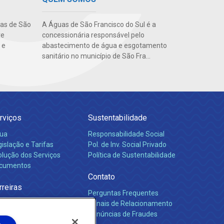
uas de São
A Águas de São Francisco do Sul é a
re
concessionária responsável pelo
 e
abastecimento de água e esgotamento
sanitário no município de São Fra...
rviços
Sustentabilidade
ua
Responsabilidade Social
islação e Tarifas
Pol. de Inv. Social Privado
olução dos Serviços
Política de Sustentabilidade
cumentos
Contato
rreiras
Perguntas Frequentes
Canais de Relacionamento
Denúncias de Fraudes