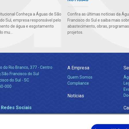
titucional Conheça a Águas de São
Confira as últimas notícias da Ág
 do Sul, empresa responsável pelo
Francisco do Sul e saiba mais sob
mento de água e esgotamento
abastecimento, obras, programas
do mu...
projetos.
 do Rio Branco, 377 - Centro
A Empresa
Se
 São Francisco do Sul
Quem Somos
Ág
isco do Sul - SC
Compliance
Leg
40-000
Ev
Notícias
Do
 Redes Sociais
Ca