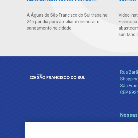
Vídeo Ins
A Águas de São Francisco do Sul trabalha
Francisco
24h por dia para ampliar e melhorar o
abasteci
saneamento na cidade.
sanitário 
Rua Barão
Shopping
São Franc
CEP 892
Nossas