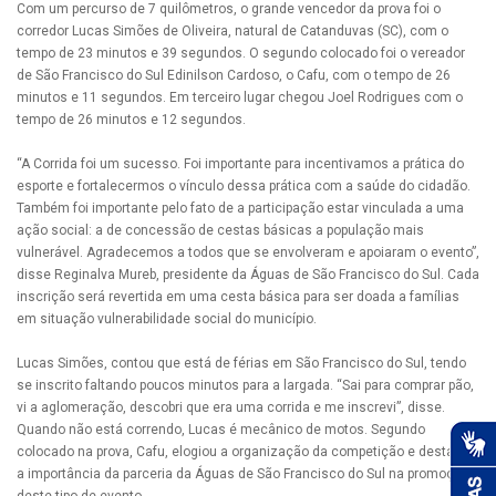
Com um percurso de 7 quilômetros, o grande vencedor da prova foi o
corredor Lucas Simões de Oliveira, natural de Catanduvas (SC), com o
tempo de 23 minutos e 39 segundos. O segundo colocado foi o vereador
de São Francisco do Sul Edinilson Cardoso, o Cafu, com o tempo de 26
minutos e 11 segundos. Em terceiro lugar chegou Joel Rodrigues com o
tempo de 26 minutos e 12 segundos.
“A Corrida foi um sucesso. Foi importante para incentivamos a prática do
esporte e fortalecermos o vínculo dessa prática com a saúde do cidadão.
Também foi importante pelo fato de a participação estar vinculada a uma
ação social: a de concessão de cestas básicas a população mais
vulnerável. Agradecemos a todos que se envolveram e apoiaram o evento”,
disse Reginalva Mureb, presidente da Águas de São Francisco do Sul. Cada
inscrição será revertida em uma cesta básica para ser doada a famílias
em situação vulnerabilidade social do município.
Lucas Simões, contou que está de férias em São Francisco do Sul, tendo
se inscrito faltando poucos minutos para a largada. “Sai para comprar pão,
vi a aglomeração, descobri que era uma corrida e me inscrevi”, disse.
Quando não está correndo, Lucas é mecânico de motos. Segundo
colocado na prova, Cafu, elogiou a organização da competição e destacou
a importância da parceria da Águas de São Francisco do Sul na promoção