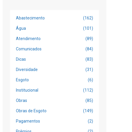
Abastecimento
(162)
Água
(101)
Atendimento
(89)
Comunicados
(84)
Dicas
(83)
Diversidade
(31)
Esgoto
(6)
Institucional
(112)
Obras
(85)
Obras de Esgoto
(149)
Pagamentos
(2)
Prêmios
(2)