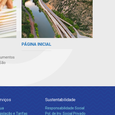
PÁGINA INICIAL
ocumentos
 São
rviços
Sustentabilidade
ua
Responsabilidade Social
islação e Tarifas
Pol. de Inv. Social Privado