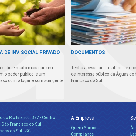
A DE INV. SOCIAL PRIVADO
DOCUMENTOS
essão é muito mais que um
Tenha acesso aos relatórios e d
m o poder público, é um
de interesse público da Águas de
so com o lugar e com sua gente.
Francisco do Sul.
 do Rio Branco, 377 - Centro
A Empresa
Se
 São Francisco do Sul
Quem Somos
Ág
isco do Sul - SC
Compliance
Leg