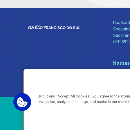
Rua Barão
Shopping
São Franc
CEP 892
Nossas
By clicking “Accept All Cookies”, you agree to the stor
navigation, analyze site usage, and assist in our market