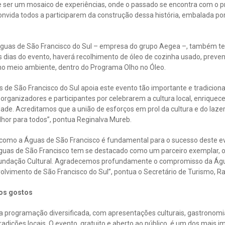
e ser um mosaico de experiências, onde o passado se encontra com o pr
onvida todos a participarem da construção dessa história, embalada po
Águas de São Francisco do Sul – empresa do grupo Aegea –, também t
s dias do evento, haverá recolhimento de óleo de cozinha usado, prev
no meio ambiente, dentro do Programa Olho no Óleo.
 de São Francisco do Sul apoia este evento tão importante e tradicional
rganizadores e participantes por celebrarem a cultura local, enriquece
ade. Acreditamos que a união de esforços em prol da cultura e do laze
hor para todos”, pontua Reginalva Mureb.
como a Águas de São Francisco é fundamental para o sucesso deste ev
guas de São Francisco tem se destacado como um parceiro exemplar, o
 Fundação Cultural. Agradecemos profundamente o compromisso da Águ
lvimento de São Francisco do Sul”, pontua o Secretário de Turismo, Ran
os gostos
a programação diversificada, com apresentações culturais, gastronomi
radições locais. O evento, gratuito e aberto ao público, é um dos mais 