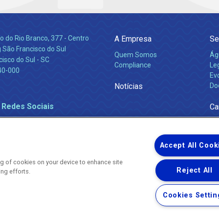
 do Rio Branco, 377 - Centro
A Empresa
Se
 São Francisco do Sul
Quem Somos
Ág
isco do Sul - SC
Compliance
Leg
40-000
Ev
Notícias
Do
 Redes Sociais
Ca
Accept All Cook
ing of cookies on your device to enhance site
Reject All
ing efforts.
Uma empresa
Copyright ® 2026 - Todos os Direitos Reservados.
Nossa natureza movimenta a vida
Cookies Settin
Termos Gerais de Uso de Sites e Aplicativos