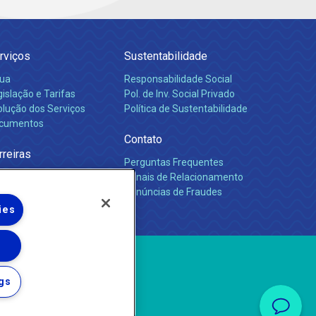
rviços
Sustentabilidade
ua
Responsabilidade Social
islação e Tarifas
Pol. de Inv. Social Privado
olução dos Serviços
Política de Sustentabilidade
cumentos
Contato
rreiras
Perguntas Frequentes
Canais de Relacionamento
Denúncias de Fraudes
ies
gs