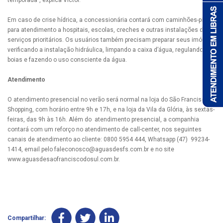
temporada”, explica Victor.
Em caso de crise hídrica, a concessionária contará com caminhões-pipa
para atendimento a hospitais, escolas, creches e outras instalações de
serviços prioritários. Os usuários também precisam preparar seus imóveis
verificando a instalação hidráulica, limpando a caixa d’água, regulando as
boias e fazendo o uso consciente da água.
Atendimento
O atendimento presencial no verão será normal na loja do São Francisco
Shopping, com horário entre 9h e 17h, e na loja da Vila da Glória, às sextas-
feiras, das 9h às 16h. Além do atendimento presencial, a companhia
contará com um reforço no atendimento de call-center, nos seguintes
canais de atendimento ao cliente: 0800 5954 444, Whatsapp (47) 99234-
1414, email pelo
faleconosco@aguasdesfs.com.br
e no site
www.aguasdesaofranciscodosul.com.br.
Compartilhar: