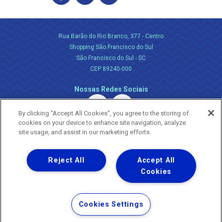
Rua Barão do Rio Branco, 377 - Centro
Shopping São Francisco do Sul
São Francisco do Sul - SC
CEP 89240-000
Nossas Redes Sociais
By clicking “Accept All Cookies”, you agree to the storing of
cookies on your device to enhance site navigation, analyze
site usage, and assist in our marketing efforts.
Reject All
Accept All
Uma empresa
Copyright ® 2026 - Todos os Direitos Reservados.
Cookies
Nossa natureza movimenta a vida
Termos Gerais de Uso de Sites e Aplicativos
Cookies Settings
Política de Privacidade e Proteção de Dados