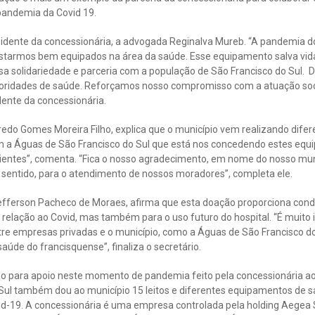
pandemia da Covid 19.
esidente da concessionária, a advogada Reginalva Mureb. “A pandemia 
estarmos bem equipados na área da saúde. Esse equipamento salva vi
 solidariedade e parceria com a população de São Francisco do Sul.
utoridades de saúde. Reforçamos nosso compromisso com a atuação so
dente da concessionária.
redo Gomes Moreira Filho, explica que o município vem realizando dife
 a Águas de São Francisco do Sul que está nos concedendo estes equ
ientes”, comenta. “Fica o nosso agradecimento, em nome do nosso mu
 sentido, para o atendimento de nossos moradores”, completa ele.
Jefferson Pacheco de Moraes, afirma que esta doação proporciona cond
relação ao Covid, mas também para o uso futuro do hospital. “É muito
re empresas privadas e o município, como a Águas de São Francisco do 
aúde do francisquense”, finaliza o secretário.
ão para apoio neste momento de pandemia feito pela concessionária ao
Sul também dou ao município 15 leitos e diferentes equipamentos de s
vid-19. A concessionária é uma empresa controlada pela holding Aege