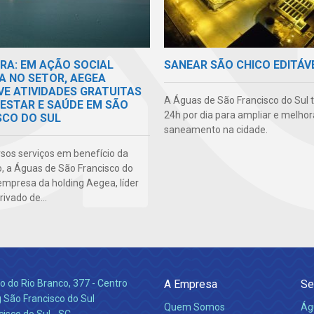
RA: EM AÇÃO SOCIAL
SANEAR SÃO CHICO EDITÁV
A NO SETOR, AEGEA
E ATIVIDADES GRATUITAS
A Águas de São Francisco do Sul 
-ESTAR E SAÚDE EM SÃO
24h por dia para ampliar e melhor
SCO DO SUL
saneamento na cidade.
sos serviços em benefício da
, a Águas de São Francisco do
empresa da holding Aegea, líder
rivado de...
 do Rio Branco, 377 - Centro
A Empresa
Se
 São Francisco do Sul
Quem Somos
Ág