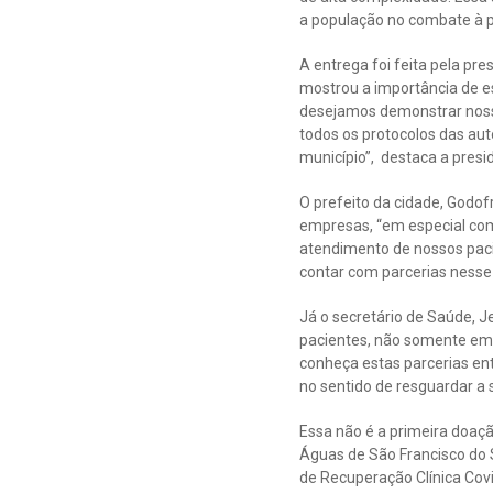
a população no combate à 
A entrega foi feita pela pr
mostrou a importância de 
desejamos demonstrar nossa
todos os protocolos das a
município”, destaca a presi
O prefeito da cidade, Godof
empresas, “em especial com
atendimento de nossos pac
contar com parcerias nesse
Já o secretário de Saúde, 
pacientes, não somente em 
conheça estas parcerias ent
no sentido de resguardar a s
Essa não é a primeira doaç
Águas de São Francisco do 
de Recuperação Clínica Co