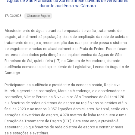
Águas de São Francisco do Sul esclarece dúvidas de vereadores
durante audiência na Câmara
Obras de Esgoto
17/03/2023
Abastecimento de água durante a temporada de verão, tratamento de
esgoto, atendimento à população, obras de ampliação da rede de coleta e
tratamento de esgoto, recomposição das ruas por onde passa o sistema
de esgoto e melhorias no abastecimento da Praia do Ervino. Esses foram
os temas abordados pela direção e a equipe técnica da Águas de São
Francisco do Sul, quinta-feira (17) na Câmara de Vereadores, durante
audiência convocada pelo presidente do Legislativo, Leonardo Augusto de
Camargo.
Participaram da audiência a presidente da concessionária, Reginalva
Mureb, a gerente de operações, Maraisa Mendonça, e o coordenador de
operações, Vilmar Pereira da Silva Junior. São Francisco do Sul terá 120
quilômetros de redes coletoras de esgoto na região dos balneários até o
final de 2023 e ao menos 9.357 ligações domiciliares. No total, serão oito
estações elevatórias de esgoto, 4.970 metros de linha recalquem e uma
Estação de Tratamento de Esgoto (ETE). Para este ano, a previsão é
assentar 53,6 quilômetros de rede coletora de esgoto e construir mais
seis estações elevatórias.