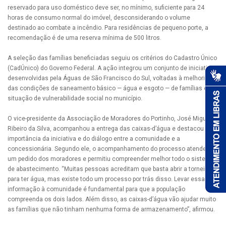
reservado para uso doméstico deve ser, no mínimo, suficiente para 24
horas de consumo normal do imóvel, desconsiderando o volume
destinado ao combate a incêndio. Para residências de pequeno porte, a
recomendação é de uma reserva mínima de 500 litros.
A seleção das famílias beneficiadas seguiu os critérios do Cadastro Único
(CadÚnico) do Governo Federal. A ação integrou um conjunto de iniciativas
desenvolvidas pela Águas de São Francisco do Sul, voltadas à melhoria
das condições de saneamento básico — água e esgoto — de famílias em
situação de vulnerabilidade social no município.
O vice-presidente da Associação de Moradores do Portinho, José Miguel
Ribeiro da Silva, acompanhou a entrega das caixas-d’água e destacou a
importância da iniciativa e do diálogo entre a comunidade e a
concessionária. Segundo ele, o acompanhamento do processo atendeu a
um pedido dos moradores e permitiu compreender melhor todo o sistema
de abastecimento. “Muitas pessoas acreditam que basta abrir a torneira
para ter água, mas existe todo um processo por trás disso. Levar essa
informação à comunidade é fundamental para que a população
compreenda os dois lados. Além disso, as caixas-d’água vão ajudar muito
as famílias que não tinham nenhuma forma de armazenamento”, afirmou.