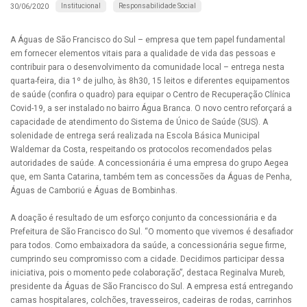
Institucional
Responsabilidade Social
30/06/2020
A Águas de São Francisco do Sul – empresa que tem papel fundamental
em fornecer elementos vitais para a qualidade de vida das pessoas e
contribuir para o desenvolvimento da comunidade local – entrega nesta
quarta-feira, dia 1º de julho, às 8h30, 15 leitos e diferentes equipamentos
de saúde (confira o quadro) para equipar o Centro de Recuperação Clínica
Covid-19, a ser instalado no bairro Água Branca. O novo centro reforçará a
capacidade de atendimento do Sistema de Único de Saúde (SUS). A
solenidade de entrega será realizada na Escola Básica Municipal
Waldemar da Costa, respeitando os protocolos recomendados pelas
autoridades de saúde. A concessionária é uma empresa do grupo Aegea
que, em Santa Catarina, também tem as concessões da Águas de Penha,
Águas de Camboriú e Águas de Bombinhas.
A doação é resultado de um esforço conjunto da concessionária e da
Prefeitura de São Francisco do Sul. “O momento que vivemos é desafiador
para todos. Como embaixadora da saúde, a concessionária segue firme,
cumprindo seu compromisso com a cidade. Decidimos participar dessa
iniciativa, pois o momento pede colaboração”, destaca Reginalva Mureb,
presidente da Águas de São Francisco do Sul. A empresa está entregando
camas hospitalares, colchões, travesseiros, cadeiras de rodas, carrinhos