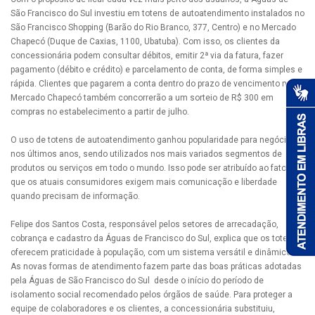
São Francisco do Sul investiu em totens de autoatendimento instalados no
São Francisco Shopping (Barão do Rio Branco, 377, Centro) e no Mercado
Chapecó (Duque de Caxias, 1100, Ubatuba). Com isso, os clientes da
concessionária podem consultar débitos, emitir 2ª via da fatura, fazer
pagamento (débito e crédito) e parcelamento de conta, de forma simples e
rápida. Clientes que pagarem a conta dentro do prazo de vencimento no
Mercado Chapecó também concorrerão a um sorteio de R$ 300 em
compras no estabelecimento a partir de julho.
O uso de totens de autoatendimento ganhou popularidade para negócios
nos últimos anos, sendo utilizados nos mais variados segmentos de
produtos ou serviços em todo o mundo. Isso pode ser atribuído ao fato de
que os atuais consumidores exigem mais comunicação e liberdade
quando precisam de informação.
Felipe dos Santos Costa, responsável pelos setores de arrecadação,
cobrança e cadastro da Águas de Francisco do Sul, explica que os totens
oferecem praticidade à população, com um sistema versátil e dinâmico.
As novas formas de atendimento fazem parte das boas práticas adotadas
pela Águas de São Francisco do Sul desde o início do período de
isolamento social recomendado pelos órgãos de saúde. Para proteger a
equipe de colaboradores e os clientes, a concessionária substituiu,