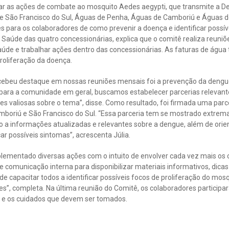
icar as ações de combate ao mosquito Aedes aegypti, que transmite a D
e São Francisco do Sul, Águas de Penha, Águas de Camboriú e Águas 
es para os colaboradores de como prevenir a doença e identificar possíve
aúde das quatro concessionárias, explica que o comitê realiza reuniõ
aúde e trabalhar ações dentro das concessionárias. As faturas de águ
proliferação da doença.
cebeu destaque em nossas reuniões mensais foi a prevenção da deng
para a comunidade em geral, buscamos estabelecer parcerias relevante
s valiosas sobre o tema”, disse. Como resultado, foi firmada uma parc
amboriú e São Francisco do Sul. “Essa parceria tem se mostrado extre
o a informações atualizadas e relevantes sobre a dengue, além de ori
car possíveis sintomas”, acrescenta Júlia.
ementado diversas ações com o intuito de envolver cada vez mais os 
e comunicação interna para disponibilizar materiais informativos, dicas
de capacitar todos a identificar possíveis focos de proliferação do mos
s”, completa. Na última reunião do Comitê, os colaboradores particip
 e os cuidados que devem ser tomados.