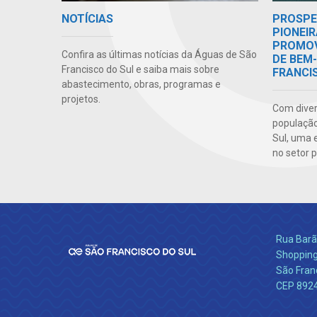
NOTÍCIAS
PROSPE
PIONEIR
PROMOV
Confira as últimas notícias da Águas de São
DE BEM
Francisco do Sul e saiba mais sobre
FRANCI
abastecimento, obras, programas e
projetos.
Com diver
população
Sul, uma 
no setor p
Rua Barão
Shopping
São Franc
CEP 892