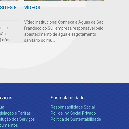
SITES E
VÍDEOS
Vídeo Institucional Conheça a Águas de São
tes e
Francisco do Sul, empresa responsável pelo
são
abastecimento de água e esgotamento
s) e/ou
sanitário do mu...
rviços
Sustentabilidade
ua
Responsabilidade Social
islação e Tarifas
Pol. de Inv. Social Privado
olução dos Serviços
Política de Sustentabilidade
cumentos