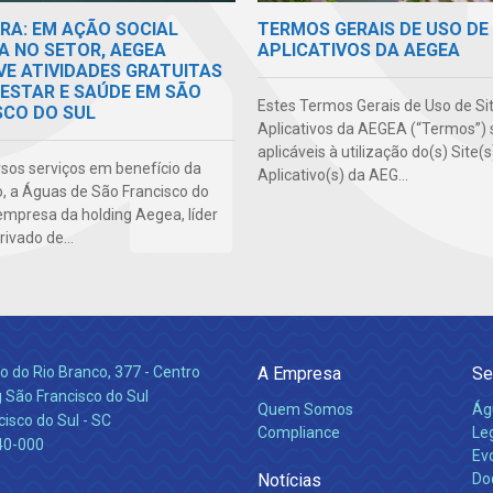
TERMOS GERAIS DE USO DE 
RA: EM AÇÃO SOCIAL
APLICATIVOS DA AEGEA
A NO SETOR, AEGEA
E ATIVIDADES GRATUITAS
-ESTAR E SAÚDE EM SÃO
Estes Termos Gerais de Uso de Si
SCO DO SUL
Aplicativos da AEGEA (“Termos”) 
aplicáveis à utilização do(s) Site(
sos serviços em benefício da
Aplicativo(s) da AEG...
, a Águas de São Francisco do
empresa da holding Aegea, líder
rivado de...
 do Rio Branco, 377 - Centro
A Empresa
Se
 São Francisco do Sul
Quem Somos
Ág
isco do Sul - SC
Compliance
Leg
40-000
Ev
Notícias
Do