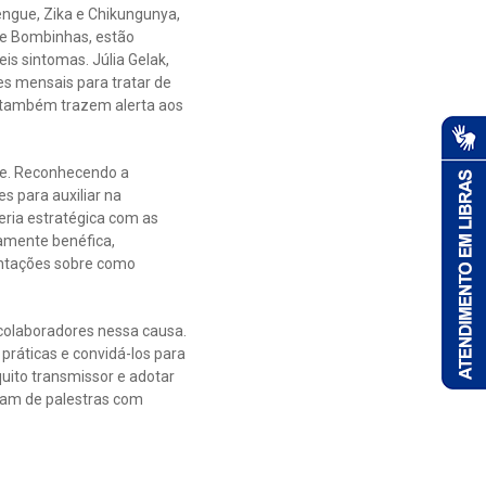
engue, Zika e Chikungunya,
de Bombinhas, estão
is sintomas. Júlia Gelak,
es mensais para tratar de
a também trazem alerta aos
ue. Reconhecendo a
s para auxiliar na
eria estratégica com as
mamente benéfica,
entações sobre como
colaboradores nessa causa.
 práticas e convidá-los para
quito transmissor e adotar
aram de palestras com