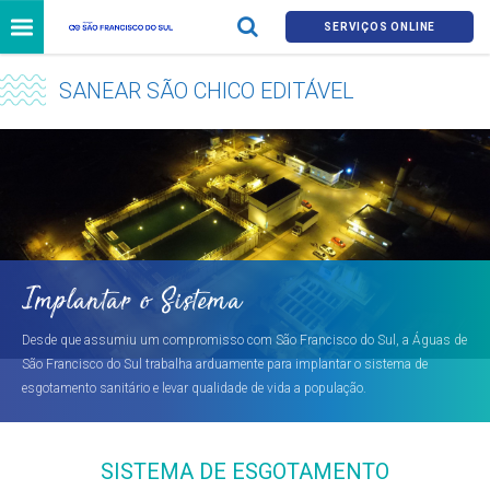
SERVIÇOS ONLINE
SANEAR SÃO CHICO EDITÁVEL
Implantar o Sistema
Desde que assumiu um compromisso com São Francisco do Sul, a Águas de
São Francisco do Sul trabalha arduamente para implantar o sistema de
esgotamento sanitário e levar qualidade de vida a população.
SISTEMA DE ESGOTAMENTO