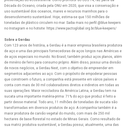
preservação do ecossistema. Como promotor do ODS 14, faz parte da
Década do Oceano, criada pela ONU em 2020, que visa a conservação e
uso sustentável dos oceanos, mares e recursos marinhos para o
desenvolvimento sustentável. Hoje, estima-se que 150 milhões de
toneladas de plástico circulem no mar. Saiba mais no perfil @blue.keepers
no Instagram e no hotsite: https://www.pactoglobal.org.br/blue-keepers/
Sobre a Gerdau
Com 123 anos de história, a Gerdau é a maior empresa brasileira produtora
de aço e uma das principais fornecedoras de aços longos nas Américas e
de aços especiais no mundo. No Brasil, também produz aços planos, além
de minério de ferro para consumo próprio. Além disso, possui uma divisão
de novos negócios, a Gerdau Next, com o objetivo de empreender em
segmentos adjacentes ao aço. Com o propósito de empoderar pessoas
que constroem o futuro, a companhia está presente em vários países e
conta com mais de 30 mil colaboradores diretos e indiretos em todas as
suas operações. Maior recicladora da América Latina, a Gerdau tem na
sucata uma importante matéria-prima: 71% do aço que produz é feito a
partir desse material. Todo ano, 11 milhões de toneladas de sucata são
transformadas em diversos produtos de aço. A companhia também é a
maior produtora de carvão vegetal do mundo, com mais de 250 mil
hectares de base florestal no estado de Minas Gerais. Como resultado de
sua matriz produtiva sustentável, a Gerdau possui, atualmente, uma das