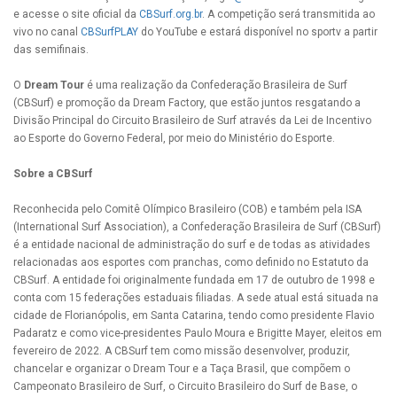
e acesse o site oficial da
CBSurf.org.br
. A competição será transmitida ao
vivo no canal
CBSurfPLAY
do YouTube e estará disponível no sportv a partir
das semifinais.
O
Dream Tour
é uma realização da Confederação Brasileira de Surf
(CBSurf) e promoção da Dream Factory, que estão juntos resgatando a
Divisão Principal do Circuito Brasileiro de Surf através da Lei de Incentivo
ao Esporte do Governo Federal, por meio do Ministério do Esporte.
Sobre a CBSurf
Reconhecida pelo Comitê Olímpico Brasileiro (COB) e também pela ISA
(International Surf Association), a Confederação Brasileira de Surf (CBSurf)
é a entidade nacional de administração do surf e de todas as atividades
relacionadas aos esportes com pranchas, como definido no Estatuto da
CBSurf. A entidade foi originalmente fundada em 17 de outubro de 1998 e
conta com 15 federações estaduais filiadas. A sede atual está situada na
cidade de Florianópolis, em Santa Catarina, tendo como presidente Flavio
Padaratz e como vice-presidentes Paulo Moura e Brigitte Mayer, eleitos em
fevereiro de 2022. A CBSurf tem como missão desenvolver, produzir,
chancelar e organizar o Dream Tour e a Taça Brasil, que compõem o
Campeonato Brasileiro de Surf, o Circuito Brasileiro do Surf de Base, o