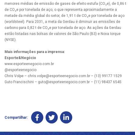
menores médias de emissão de gases de efeito estufa (CO₂e), de 0,86 t
de CO₂e por tonelada de aço, o que representa aproximadamente a
metade da média global do setor, de 1,91 t de CO₂e por tonelada de aço
(worldsteel). Para 2031, a meta da Gerdau é diminuir as emissões de
carbono para 0,82 t de CO₂e por tonelada de aço. As ações da Gerdau
estão listadas nas bolsas de valores de São Paulo (B3) e Nova Iorque
(NYSE).
Mais informações para a imprensa:
Esporte&Negócio
www.esporteenegocio.com.br
@esporteenegocio
Chris Volpe –
chris.volpe@esporteenegocio.com.br
– (13) 99177 1529
Guto Francischini –
guto@esporteenegocio.com.br
– (11) 98437 6545
Compartilhar: