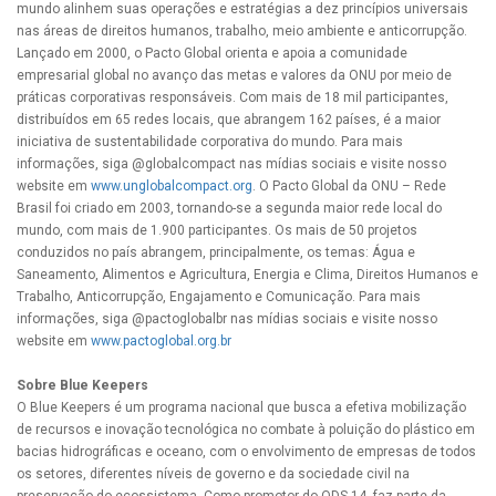
mundo alinhem suas operações e estratégias a dez princípios universais
nas áreas de direitos humanos, trabalho, meio ambiente e anticorrupção.
Lançado em 2000, o Pacto Global orienta e apoia a comunidade
empresarial global no avanço das metas e valores da ONU por meio de
práticas corporativas responsáveis. Com mais de 18 mil participantes,
distribuídos em 65 redes locais, que abrangem 162 países, é a maior
iniciativa de sustentabilidade corporativa do mundo. Para mais
informações, siga @globalcompact nas mídias sociais e visite nosso
website em
www.unglobalcompact.org
. O Pacto Global da ONU – Rede
Brasil foi criado em 2003, tornando-se a segunda maior rede local do
mundo, com mais de 1.900 participantes. Os mais de 50 projetos
conduzidos no país abrangem, principalmente, os temas: Água e
Saneamento, Alimentos e Agricultura, Energia e Clima, Direitos Humanos e
Trabalho, Anticorrupção, Engajamento e Comunicação. Para mais
informações, siga @pactoglobalbr nas mídias sociais e visite nosso
website em
www.pactoglobal.org.br
Sobre Blue Keepers
O Blue Keepers é um programa nacional que busca a efetiva mobilização
de recursos e inovação tecnológica no combate à poluição do plástico em
bacias hidrográficas e oceano, com o envolvimento de empresas de todos
os setores, diferentes níveis de governo e da sociedade civil na