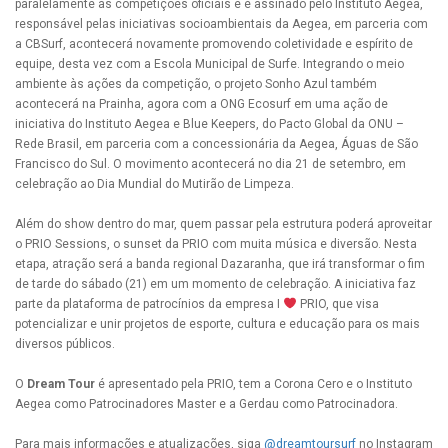
paralelamente às competições oficiais e é assinado pelo Instituto Aegea,
responsável pelas iniciativas socioambientais da Aegea, em parceria com
a CBSurf, acontecerá novamente promovendo coletividade e espírito de
equipe, desta vez com a Escola Municipal de Surfe. Integrando o meio
ambiente às ações da competição, o projeto Sonho Azul também
acontecerá na Prainha, agora com a ONG Ecosurf em uma ação de
iniciativa do Instituto Aegea e Blue Keepers, do Pacto Global da ONU –
Rede Brasil, em parceria com a concessionária da Aegea, Águas de São
Francisco do Sul. O movimento acontecerá no dia 21 de setembro, em
celebração ao Dia Mundial do Mutirão de Limpeza.
Além do show dentro do mar, quem passar pela estrutura poderá aproveitar
o PRIO Sessions, o sunset da PRIO com muita música e diversão. Nesta
etapa, atração será a banda regional Dazaranha, que irá transformar o fim
de tarde do sábado (21) em um momento de celebração. A iniciativa faz
parte da plataforma de patrocínios da empresa I
PRIO, que visa
potencializar e unir projetos de esporte, cultura e educação para os mais
diversos públicos.
O
Dream Tour
é apresentado pela PRIO, tem a Corona Cero e o Instituto
Aegea como Patrocinadores Master e a Gerdau como Patrocinadora.
Para mais informações e atualizações, siga
@dreamtoursurf
no Instagram