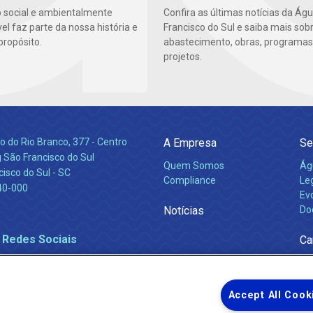
 social e ambientalmente
Confira as últimas notícias da Ág
l faz parte da nossa história e
Francisco do Sul e saiba mais sob
propósito.
abastecimento, obras, programas
projetos.
 do Rio Branco, 377 - Centro
A Empresa
Se
 São Francisco do Sul
Quem Somos
Ág
isco do Sul - SC
Compliance
Leg
40-000
Ev
Notícias
Do
 Redes Sociais
Ca
Accept All Cook