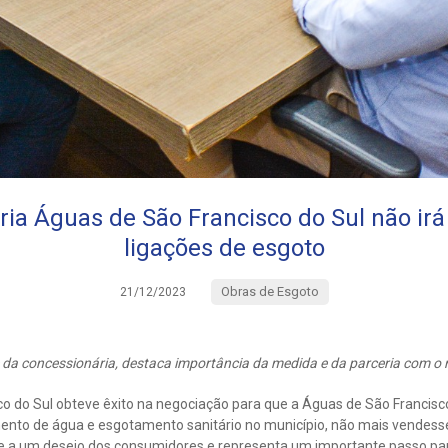
ia Águas de São Francisco do Sul não ir
ligações de esgoto
Obras de Esgoto
21/12/2023
 da concessionária, destaca importância da medida e da parceria com o 
co do Sul obteve êxito na negociação para que a Águas de São Francisc
ento de água e esgotamento sanitário no município, não mais vendesse
 a um desejo dos consumidores e representa um importante passo par