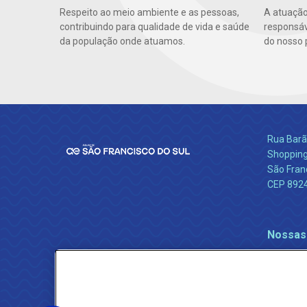
Respeito ao meio ambiente e as pessoas,
A atuação
contribuindo para qualidade de vida e saúde
responsáve
da população onde atuamos.
do nosso 
Rua Barão
Shopping
São Franc
CEP 892
Nossas