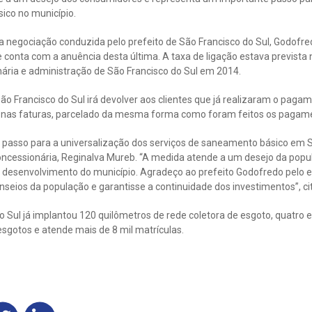
ico no município.
a negociação conduzida pelo prefeito de São Francisco do Sul, Godofr
e conta com a anuência desta última. A taxa de ligação estava prevista
nária e administração de São Francisco do Sul em 2014.
o Francisco do Sul irá devolver aos clientes que já realizaram o pagam
o nas faturas, parcelado da mesma forma como foram feitos os pagame
 passo para a universalização dos serviços de saneamento básico em Sã
oncessionária, Reginalva Mureb. “A medida atende a um desejo da pop
o desenvolvimento do município. Agradeço ao prefeito Godofredo pel
seios da população e garantisse a continuidade dos investimentos”, ci
 Sul já implantou 120 quilômetros de rede coletora de esgoto, quatro 
sgotos e atende mais de 8 mil matrículas.