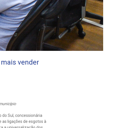
á mais vender
município
o do Sul, concessionária
 as ligações de esgotos à
a a universalização dos