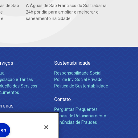
uas de São
A Águas de São Francisco do Sul trabalha
re
24h por dia para ampliar e melhorar o
 e
saneamento na cidade.
rviços
Sustentabilidade
ua
Responsabilidade Social
islação e Tarifas
Pol. de Inv. Social Privado
olução dos Serviços
Política de Sustentabilidade
cumentos
Contato
rreiras
Perguntas Frequentes
Canais de Relacionamento
Denúncias de Fraudes
ies