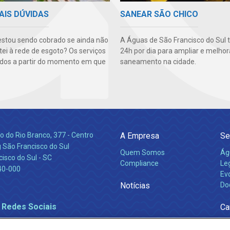
AIS DÚVIDAS
SANEAR SÃO CHICO
stou sendo cobrado se ainda não
A Águas de São Francisco do Sul 
ei à rede de esgoto? Os serviços
24h por dia para ampliar e melhor
dos a partir do momento em que
saneamento na cidade.
 do Rio Branco, 377 - Centro
A Empresa
Se
 São Francisco do Sul
Quem Somos
Ág
isco do Sul - SC
Compliance
Leg
40-000
Ev
Notícias
Do
 Redes Sociais
Ca