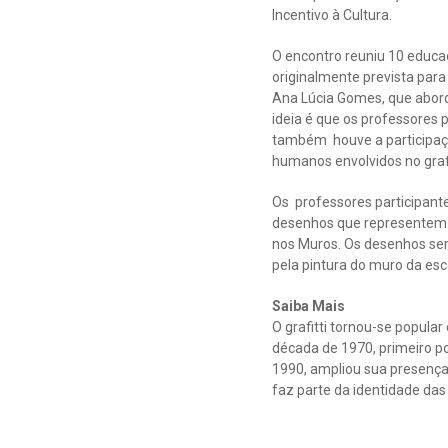
Incentivo à Cultura.
O encontro reuniu 10 educad
originalmente prevista par
Ana Lúcia Gomes, que abordo
ideia é que os professores 
também houve a participação
humanos envolvidos no graf
Os professores participante
desenhos que representem 
nos Muros. Os desenhos ser
pela pintura do muro da es
Saiba Mais
O grafitti tornou-se popula
década de 1970, primeiro po
1990, ampliou sua presença p
faz parte da identidade das