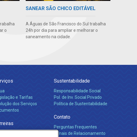
SANEAR SÃO CHICO EDITÁVEL
trabalha
A Águas de São Francisco do Sul trabalha
ar o
24h por dia para ampliar e melhorar o
saneamento na cidade.
rviços
Sustentabilidade
ua
Responsabilidade Social
islação e Tarifas
Pol. de Inv. Social Privado
olução dos Serviços
Política de Sustentabilidade
cumentos
Contato
rreiras
Perguntas Frequentes
Canais de Relacionamento