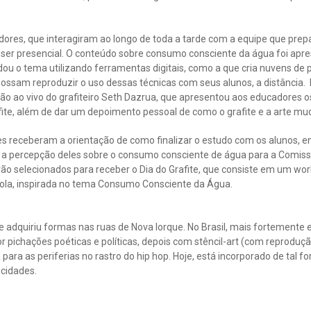
ores, que interagiram ao longo de toda a tarde com a equipe que preparo
a ser presencial. O conteúdo sobre consumo consciente da água foi ap
u o tema utilizando ferramentas digitais, como a que cria nuvens de pal
possam reproduzir o uso dessas técnicas com seus alunos, a distância.
 ao vivo do grafiteiro Seth Dazrua, que apresentou aos educadores os
ite, além de dar um depoimento pessoal de como o grafite e a arte mu
s receberam a orientação de como finalizar o estudo com os alunos, en
a percepção deles sobre o consumo consciente de água para a Comiss
ão selecionados para receber o Dia do Grafite, que consiste em um wor
cola, inspirada no tema Consumo Consciente da Água.
r e adquiriu formas nas ruas de Nova Iorque. No Brasil, mais fortemente
r pichações poéticas e políticas, depois com stêncil-art (com reproduçã
ara as periferias no rastro do hip hop. Hoje, está incorporado de tal f
 cidades.