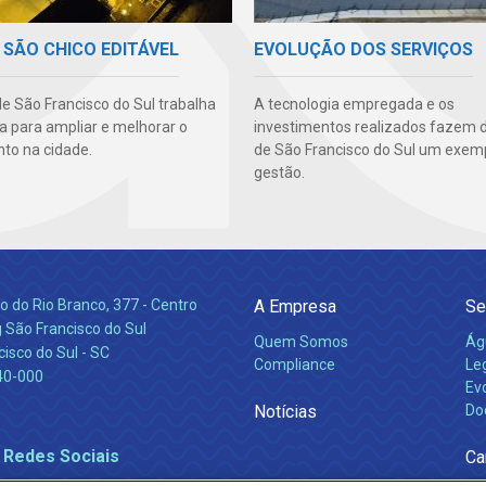
 SÃO CHICO EDITÁVEL
EVOLUÇÃO DOS SERVIÇOS
e São Francisco do Sul trabalha
A tecnologia empregada e os
ia para ampliar e melhorar o
investimentos realizados fazem 
o na cidade.
de São Francisco do Sul um exem
gestão.
 do Rio Branco, 377 - Centro
A Empresa
Se
 São Francisco do Sul
Quem Somos
Ág
isco do Sul - SC
Compliance
Leg
40-000
Ev
Notícias
Do
 Redes Sociais
Ca