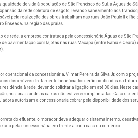
s qualidade de vida à população de São Francisco do Sul, a Águas de Sã
 expansão da rede coletora de esgoto, levando saneamento aos franci
vel pela realização das obras trabalham nas ruas João Paulo II e Rio d
ro Enseada, na região das praias.
ão de rede, a empresa contratada pela concessionária Águas de São F
 de pavimentação com lajotas nas ruas Macapá (entre Bahia e Ceará)
).
 operacional da concessionária, Vilmar Pereira da Silva Jr, com o proj
ários dos imóveis diretamente beneficiados serão notificados na fatu
 residência à rede, devendo solicitar a ligação em até 30 dias. Neste ca
gação, nos locais onde as caixas não estiverem implantadas. Caso o cliente
guladora autorizam a concessionaria cobrar pela disponibilidade dos s
correta do efluente, o morador deve adequar o sistema interno, desativar
ilizado pela concessionária em frente a cada casa ou comércio.