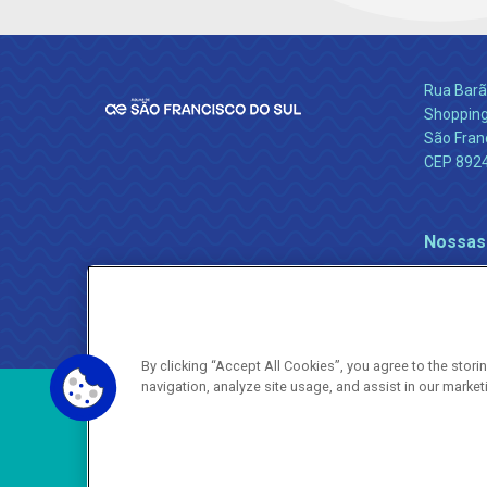
Rua Barão
Shopping
São Franc
CEP 892
Nossas
By clicking “Accept All Cookies”, you agree to the stor
navigation, analyze site usage, and assist in our market