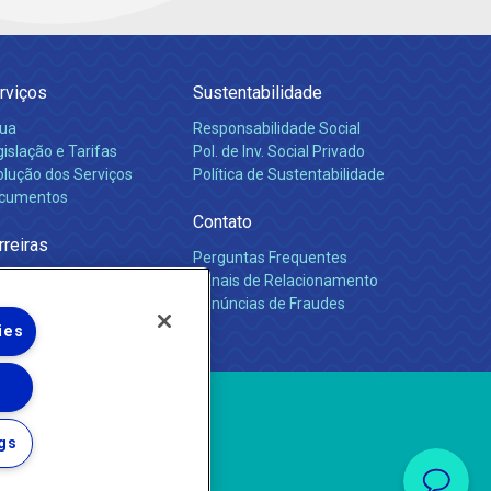
rviços
Sustentabilidade
ua
Responsabilidade Social
islação e Tarifas
Pol. de Inv. Social Privado
olução dos Serviços
Política de Sustentabilidade
cumentos
Contato
rreiras
Perguntas Frequentes
Canais de Relacionamento
Denúncias de Fraudes
ies
gs