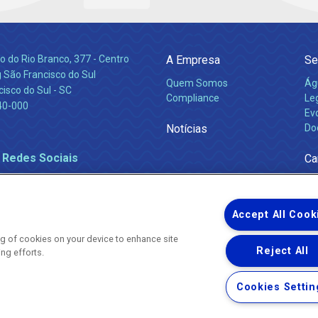
 do Rio Branco, 377 - Centro
A Empresa
Se
 São Francisco do Sul
Quem Somos
Ág
isco do Sul - SC
Compliance
Leg
40-000
Ev
Notícias
Do
 Redes Sociais
Ca
Accept All Cook
ing of cookies on your device to enhance site
Reject All
ing efforts.
Uma empresa
Copyright ® 2026 - Todos os Direitos Reservados.
Nossa natureza movimenta a vida
Cookies Settin
Termos Gerais de Uso de Sites e Aplicativos