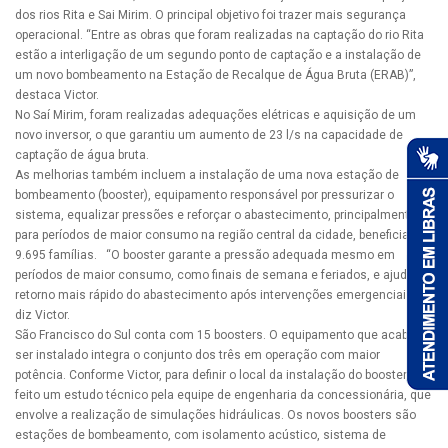
dos rios Rita e Sai Mirim. O principal objetivo foi trazer mais segurança
operacional. “Entre as obras que foram realizadas na captação do rio Rita
estão a interligação de um segundo ponto de captação e a instalação de
um novo bombeamento na Estação de Recalque de Água Bruta (ERAB)”,
destaca Victor.
No Saí Mirim, foram realizadas adequações elétricas e aquisição de um
novo inversor, o que garantiu um aumento de 23 l/s na capacidade de
captação de água bruta.
As melhorias também incluem a instalação de uma nova estação de
bombeamento (booster), equipamento responsável por pressurizar o
sistema, equalizar pressões e reforçar o abastecimento, principalmente
para períodos de maior consumo na região central da cidade, beneficiando
9.695 famílias. “O booster garante a pressão adequada mesmo em
períodos de maior consumo, como finais de semana e feriados, e ajuda no
retorno mais rápido do abastecimento após intervenções emergenciais”,
diz Victor.
São Francisco do Sul conta com 15 boosters. O equipamento que acaba de
ser instalado integra o conjunto dos três em operação com maior
potência. Conforme Victor, para definir o local da instalação do booster, foi
feito um estudo técnico pela equipe de engenharia da concessionária, que
envolve a realização de simulações hidráulicas. Os novos boosters são
estações de bombeamento, com isolamento acústico, sistema de