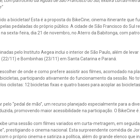
vre, com patrocínio da Águas de São Francisco do Sul, exibirá curtas-met
e”
o a bicicletas! Esta é a proposta do BikeCine; cinema itinerante que 
 pelas pedaladas do próprio público. A cidade de São Francisco do Sul r
ez, na sexta-feira, dia 21 de novembro, no Aterro da Babitonga, com patr
inadas pelo Instituto Aegea inclui o interior de São Paulo, além de levar
a (22/11) e Bombinhas (23/11) em Santa Catarina e Paraná.
 escolher de onde e como prefere assistir aos filmes, acomodado na pl
icicletas, participando ativamente do funcionamento da sessão. No to
s ciclistas: 12 bicicletas fixas e quatro bases para acoplar as bicicletas
 pelo “pedal de mão”, um recurso planejado especialmente para a diver
uzida, promovendo maior acessibilidade na participação. O BikeCine é 
xibe uma sessão com filmes variados em curta-metragem, em seguida
e”, prestigiando o cinema nacional. Esta surpreendente comédia de Jo
a com o próprio cinema e satiriza a política, além do grande elenco que i