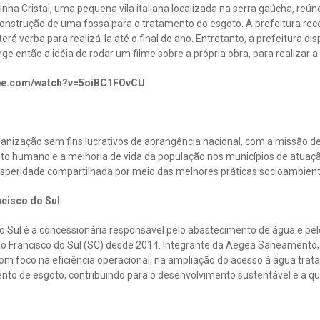
nha Cristal, uma pequena vila italiana localizada na serra gaúcha, re
 construção de uma fossa para o tratamento do esgoto. A prefeitura re
rá verba para realizá-la até o final do ano. Entretanto, a prefeitura d
e então a idéia de rodar um filme sobre a própria obra, para realizar a
tube.com/watch?v=5oiBC1FOvCU
anização sem fins lucrativos de abrangência nacional, com a missão de
to humano e a melhoria de vida da população nos municípios de atuaç
rosperidade compartilhada por meio das melhores práticas socioambient
cisco do Sul
o Sul é a concessionária responsável pelo abastecimento de água e pe
São Francisco do Sul (SC) desde 2014. Integrante da Aegea Saneamento
m foco na eficiência operacional, na ampliação do acesso à água trata
ento de esgoto, contribuindo para o desenvolvimento sustentável e a qu