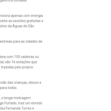
ragens e a comédia
funciona apenas com energia
ecebe as sessões gratuitas e
ocínio da Águas de São
 estreias para as cidades de
ateia com 150 cadeiras ou
tal, são 16 estações que
 trazidas pelo próprio
são das crianças, idosos e
para todos.
, o longa-metragem
rge Furtado, traz um enredo
nclui Fernanda Torres e