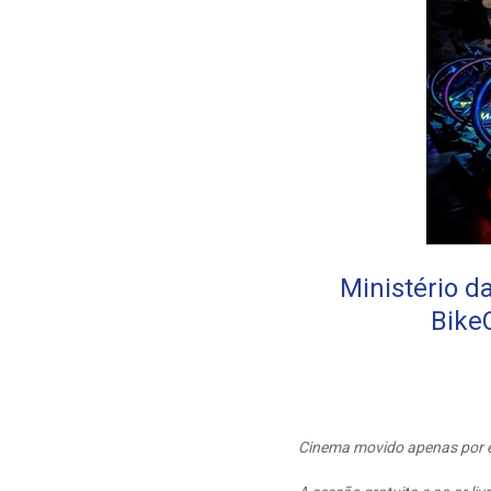
Ministério d
Bike
Cinema movido apenas por ene