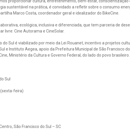
mos proporcionar cultura, entretenimento, bem-estar, conscientização 
rgia sustentável na prática, é convidado a refletir sobre o consumo ener
artilha Marco Costa, coordenador geral e idealizador do BikeCine.
laborativa, ecológica, inclusiva e diferenciada, que tem parceria de de
r livre: Cine Autorama e CineSolar.
do Sul é viabilizado por meio da Lei Rouanet, incentivo a projetos cultu
ul e Instituto Aegea, apoio da Prefeitura Municipal de São Francisco do
ine, Ministério da Cultura e Governo Federal, do lado do povo brasileiro.
 do Sul
(sexta-feira)
Centro, São Francisco do Sul – SC