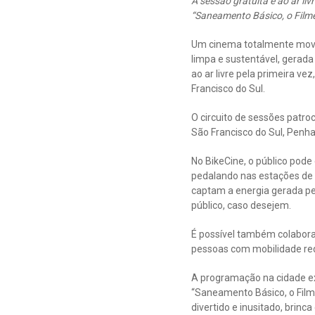
A sessão gratuita e ao ar li
“Saneamento Básico, o Film
Um cinema totalmente movid
limpa e sustentável, gerada
ao ar livre pela primeira v
Francisco do Sul.
O circuito de sessões patroc
São Francisco do Sul, Penh
No BikeCine, o público pode
pedalando nas estações de b
captam a energia gerada pelo
público, caso desejem.
É possível também colaborar
pessoas com mobilidade red
A programação na cidade e
“Saneamento Básico, o Film
divertido e inusitado, brinc