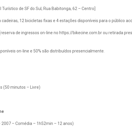
 Turístico de SF do Sul, Rua Babitonga, 62 – Centro]
adeiras, 12 bicicletas fixas e 4 estações disponíveis para o público acop
(reserva de ingressos on-line no https://bikecine.com.br ou retirada prese
poníveis on-line e 50% são distribuídos presencialmente.
 (50 minutos – Livre)
me
 – 2007 – Comédia – 1h52min – 12 anos)