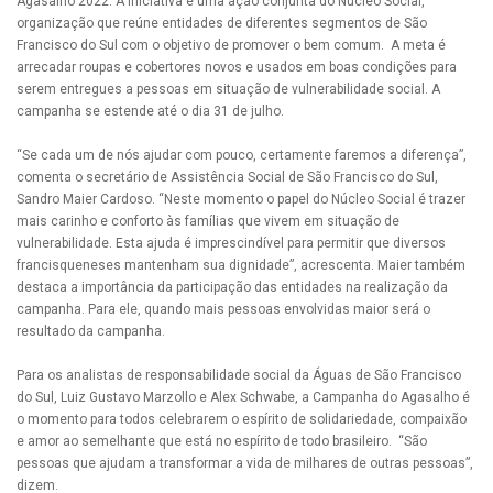
Agasalho 2022. A iniciativa é uma ação conjunta do Núcleo Social,
organização que reúne entidades de diferentes segmentos de São
Francisco do Sul com o objetivo de promover o bem comum. A meta é
arrecadar roupas e cobertores novos e usados em boas condições para
serem entregues a pessoas em situação de vulnerabilidade social. A
campanha se estende até o dia 31 de julho.
“Se cada um de nós ajudar com pouco, certamente faremos a diferença”,
comenta o secretário de Assistência Social de São Francisco do Sul,
Sandro Maier Cardoso. “Neste momento o papel do Núcleo Social é trazer
mais carinho e conforto às famílias que vivem em situação de
vulnerabilidade. Esta ajuda é imprescindível para permitir que diversos
francisqueneses mantenham sua dignidade”, acrescenta. Maier também
destaca a importância da participação das entidades na realização da
campanha. Para ele, quando mais pessoas envolvidas maior será o
resultado da campanha.
Para os analistas de responsabilidade social da Águas de São Francisco
do Sul, Luiz Gustavo Marzollo e Alex Schwabe, a Campanha do Agasalho é
o momento para todos celebrarem o espírito de solidariedade, compaixão
e amor ao semelhante que está no espírito de todo brasileiro. “São
pessoas que ajudam a transformar a vida de milhares de outras pessoas”,
dizem.