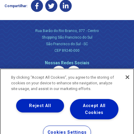
Compartilhar:
Rua Barão do Rio Branco, 377 - Centro
Shopping São Francisco do Sul
São Francisco do Sul - SC
CEP 89240-000
Nossas Redes Sociais
By clicking “Accept All Cookies”, you agree to the storing of
cookies on your device to enhance site navigation, analyze
site usage, and assist in our marketing efforts.
Reject All
Accept All
Uma empresa
Copyright ® 2026 - Todos os Direitos Reservados.
Cookies
Nossa natureza movimenta a vida
Termos Gerais de Uso de Sites e Aplicativos
Cookies Settings