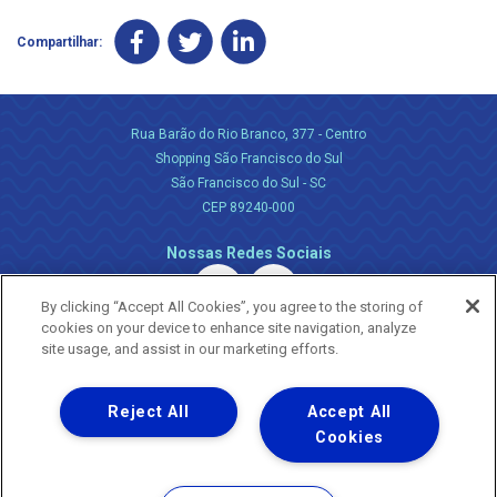
Compartilhar:
Rua Barão do Rio Branco, 377 - Centro
Shopping São Francisco do Sul
São Francisco do Sul - SC
CEP 89240-000
Nossas Redes Sociais
By clicking “Accept All Cookies”, you agree to the storing of
cookies on your device to enhance site navigation, analyze
site usage, and assist in our marketing efforts.
Reject All
Accept All
Uma empresa
Copyright ® 2026 - Todos os Direitos Reservados.
Cookies
Nossa natureza movimenta a vida