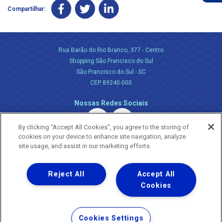
Compartilhar:
Rua Barão do Rio Branco, 377 - Centro
Shopping São Francisco do Sul
São Francisco do Sul - SC
CEP 89240-000
Nossas Redes Sociais
By clicking “Accept All Cookies”, you agree to the storing of
cookies on your device to enhance site navigation, analyze
site usage, and assist in our marketing efforts.
Reject All
Accept All
Uma empresa
Copyright ® 2026 - Todos os Direitos Reservados.
Cookies
Nossa natureza movimenta a vida
Termos Gerais de Uso de Sites e Aplicativos
Cookies Settings