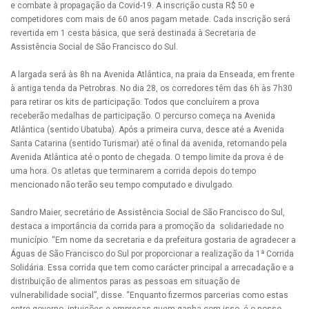
e combate à propagação da Covid-19. A inscrição custa R$ 50 e
competidores com mais de 60 anos pagam metade. Cada inscrição será
revertida em 1 cesta básica, que será destinada à Secretaria de
Assistência Social de São Francisco do Sul.
A largada será às 8h na Avenida Atlântica, na praia da Enseada, em frente
à antiga tenda da Petrobras. No dia 28, os corredores têm das 6h às 7h30
para retirar os kits de participação. Todos que concluírem a prova
receberão medalhas de participação. O percurso começa na Avenida
Atlântica (sentido Ubatuba). Após a primeira curva, desce até a Avenida
Santa Catarina (sentido Turismar) até o final da avenida, retornando pela
Avenida Atlântica até o ponto de chegada. O tempo limite da prova é de
uma hora. Os atletas que terminarem a corrida depois do tempo
mencionado não terão seu tempo computado e divulgado.
Sandro Maier, secretário de Assistência Social de São Francisco do Sul,
destaca a importância da corrida para a promoção da solidariedade no
município. “Em nome da secretaria e da prefeitura gostaria de agradecer a
Águas de São Francisco do Sul por proporcionar a realização da 1ª Corrida
Solidária. Essa corrida que tem como carácter principal a arrecadação e a
distribuição de alimentos paras as pessoas em situação de
vulnerabilidade social”, disse. “Enquanto fizermos parcerias como estas