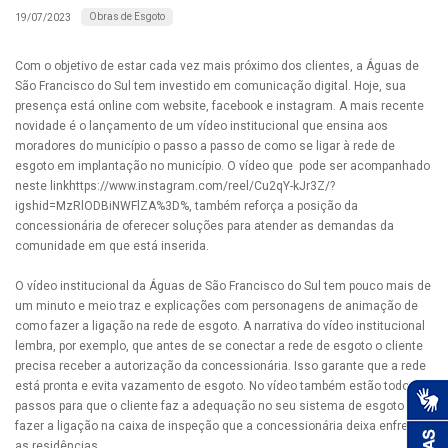
Obras de Esgoto
19/07/2023
Com o objetivo de estar cada vez mais próximo dos clientes, a Águas de
São Francisco do Sul tem investido em comunicação digital. Hoje, sua
presença está online com website, facebook e instagram. A mais recente
novidade é o lançamento de um vídeo institucional que ensina aos
moradores do município o passo a passo de como se ligar à rede de
esgoto em implantação no município. O vídeo que pode ser acompanhado
neste linkhttps://www.instagram.com/reel/Cu2qY-kJr3Z/?
igshid=MzRlODBiNWFlZA%3D%, também reforça a posição da
concessionária de oferecer soluções para atender as demandas da
comunidade em que está inserida.
O vídeo institucional da Águas de São Francisco do Sul tem pouco mais de
um minuto e meio traz e explicações com personagens de animação de
como fazer a ligação na rede de esgoto. A narrativa do vídeo institucional
lembra, por exemplo, que antes de se conectar a rede de esgoto o cliente
precisa receber a autorização da concessionária. Isso garante que a rede
está pronta e evita vazamento de esgoto. No vídeo também estão todos os
passos para que o cliente faz a adequação no seu sistema de esgoto até
fazer a ligação na caixa de inspeção que a concessionária deixa enfrente
as residências.