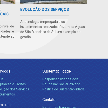
E
EVOLUÇÃO DOS SERVIÇOS
OAIS
A tecnologia empregada e os
o nível de
investimentos realizados fazem da Águas
vidades, e
de São Francisco do Sul um exemplo de
stende ao
gestão.
rviços
Sustentabilidade
ua
Responsabilidade Social
islação e Tarifas
Pol. de Inv. Social Privado
olução dos Serviços
Política de Sustentabilidade
cumentos
Contato
rreiras
Perguntas Frequentes