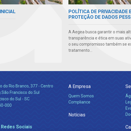
INICIAL
POLÍTICA DE PRIVACIDADE 
PROTEÇÃO DE DADOS PESS
A Aegea busca garantir o mais alt
transparência e ética em suas ati
o seu compromisso também se e
tratamento...
 do Rio Branco, 377 - Centro
A Empresa
Se
 São Francisco do Sul
Quem Somos
Ág
isco do Sul - SC
Compliance
Leg
40-000
Ev
Notícias
Do
 Redes Sociais
Ca