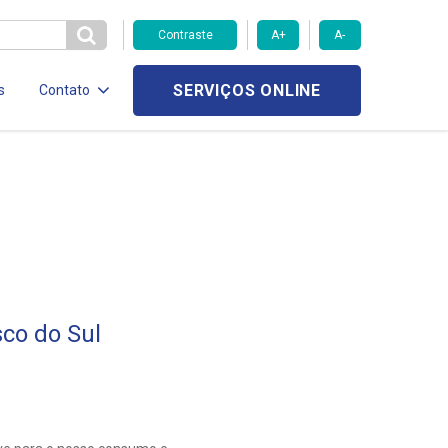
Contraste
A+
A-
SERVIÇOS ONLINE
s
Contato
sco do Sul