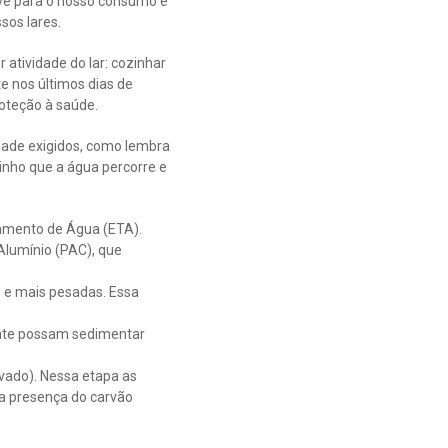
rve para o nosso consumo e
sos lares.
atividade do lar: cozinhar
e nos últimos dias de
oteção à saúde.
idade exigidos, como lembra
minho que a água percorre e
tamento de Água (ETA).
Alumínio (PAC), que
s e mais pesadas. Essa
ente possam sedimentar
ivado). Nessa etapa as
la presença do carvão