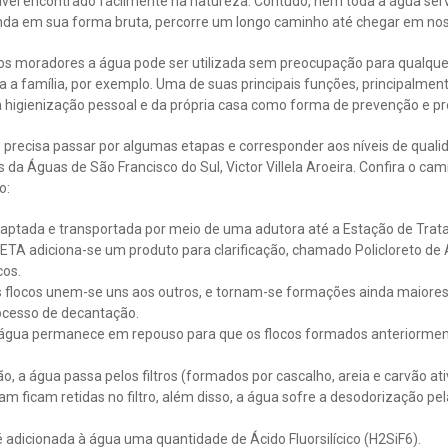
vel encontrado facilmente na natureza. Contudo, nem toda a água se
ainda em sua forma bruta, percorre um longo caminho até chegar em nos
dos moradores a água pode ser utilizada sem preocupação para qualquer 
a a família, por exemplo. Uma de suas principais funções, principalment
a higienização pessoal e da própria casa como forma de prevenção e pr
 precisa passar por algumas etapas e corresponder aos níveis de qual
da Águas de São Francisco do Sul, Victor Villela Aroeira. Confira o ca
o:
 captada e transportada por meio de uma adutora até a Estação de Tra
ETA adiciona-se um produto para clarificação, chamado Policloreto de 
cos.
os flocos unem-se uns aos outros, e tornam-se formações ainda maiore
processo de decantação.
a água permanece em repouso para que os flocos formados anteriorm
ão, a água passa pelos filtros (formados por cascalho, areia e carvão at
m ficam retidas no filtro, além disso, a água sofre a desodorização pe
é adicionada à água uma quantidade de Ácido Fluorsilícico (H2SiF6).