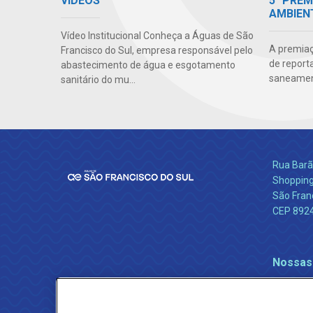
VÍDEOS
5° PRÊ
AMBIEN
Vídeo Institucional Conheça a Águas de São
A premiaç
Francisco do Sul, empresa responsável pelo
de report
abastecimento de água e esgotamento
saneamen
sanitário do mu...
Rua Barão
Shopping
São Franc
CEP 892
Nossas