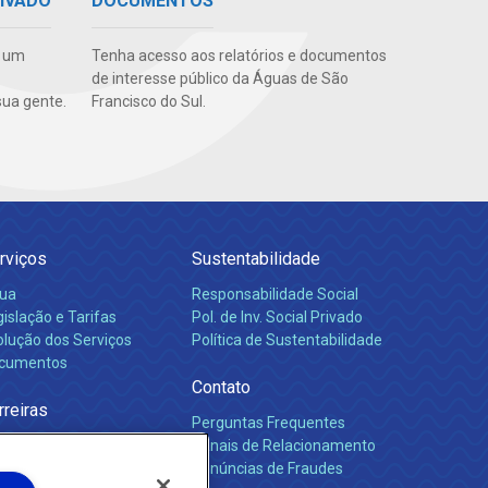
RIVADO
DOCUMENTOS
e um
Tenha acesso aos relatórios e documentos
de interesse público da Águas de São
ua gente.
Francisco do Sul.
rviços
Sustentabilidade
ua
Responsabilidade Social
islação e Tarifas
Pol. de Inv. Social Privado
olução dos Serviços
Política de Sustentabilidade
cumentos
Contato
rreiras
Perguntas Frequentes
Canais de Relacionamento
Denúncias de Fraudes