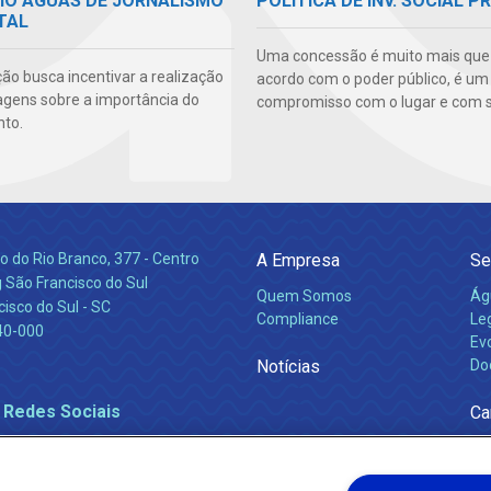
MIO ÁGUAS DE JORNALISMO
POLITICA DE INV. SOCIAL P
TAL
Uma concessão é muito mais qu
ão busca incentivar a realização
acordo com o poder público, é um
agens sobre a importância do
compromisso com o lugar e com s
to.
 do Rio Branco, 377 - Centro
A Empresa
Se
 São Francisco do Sul
Quem Somos
Ág
isco do Sul - SC
Compliance
Leg
40-000
Ev
Notícias
Do
 Redes Sociais
Ca