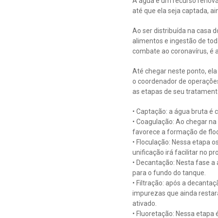
A água é um recurso renová
até que ela seja captada, 
Ao ser distribuída na casa 
alimentos e ingestão de tod
combate ao coronavírus, é 
Até chegar neste ponto, ela
o coordenador de operações 
as etapas de seu tratament
• Captação: a água bruta é
• Coagulação: Ao chegar na 
favorece a formação de flo
• Floculação: Nessa etapa 
unificação irá facilitar no 
• Decantação: Nesta fase 
para o fundo do tanque.
• Filtração: após a decantaç
impurezas que ainda restara
ativado.
• Fluoretação: Nessa etapa 