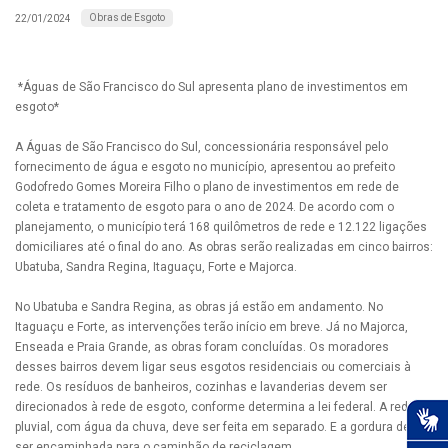
Obras de Esgoto
22/01/2024
*Águas de São Francisco do Sul apresenta plano de investimentos em
esgoto*
A Águas de São Francisco do Sul, concessionária responsável pelo
fornecimento de água e esgoto no município, apresentou ao prefeito
Godofredo Gomes Moreira Filho o plano de investimentos em rede de
coleta e tratamento de esgoto para o ano de 2024. De acordo com o
planejamento, o município terá 168 quilômetros de rede e 12.122 ligações
domiciliares até o final do ano. As obras serão realizadas em cinco bairros:
Ubatuba, Sandra Regina, Itaguaçu, Forte e Majorca.
No Ubatuba e Sandra Regina, as obras já estão em andamento. No
Itaguaçu e Forte, as intervenções terão início em breve. Já no Majorca,
Enseada e Praia Grande, as obras foram concluídas. Os moradores
desses bairros devem ligar seus esgotos residenciais ou comerciais à
rede. Os resíduos de banheiros, cozinhas e lavanderias devem ser
direcionados à rede de esgoto, conforme determina a lei federal. A rede
pluvial, com água da chuva, deve ser feita em separado. E a gordura deve
ser encaminhada para o caminhão de reciclagem.