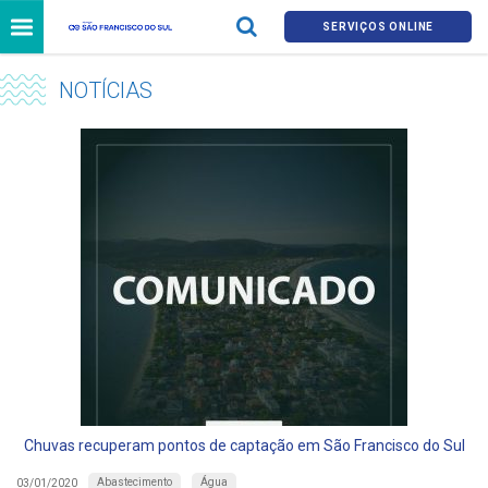
SERVIÇOS ONLINE
NOTÍCIAS
Chuvas recuperam pontos de captação em São Francisco do Sul
Abastecimento
Água
03/01/2020