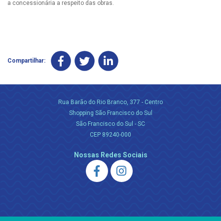
a concessionária a respeito das obras.
Compartilhar:
Rua Barão do Rio Branco, 377 - Centro
Shopping São Francisco do Sul
São Francisco do Sul - SC
CEP 89240-000
Nossas Redes Sociais