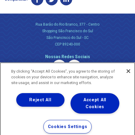
Rua Barão do Rio Branco, 377 - Centro
Shopping São Francisco do Sul
São Francisco do Sul - SC
CEP 89240-000
Nossas Redes Sociais
By clicking “Accept All Cookies”, you agree to the storing of
cookies on your device to enhance site navigation, analyze
site usage, and assist in our marketing efforts.
Reject All
Accept All
Uma empresa
Copyright ® 2026 - Todos os Direitos Reservados.
Cookies
Nossa natureza movimenta a vida
Termos Gerais de Uso de Sites e Aplicativos
Cookies Settings
Política de Privacidade e Proteção de Dados