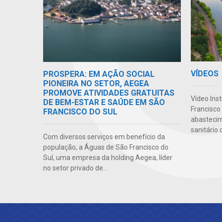
VÍDEOS
PROSPERA: EM AÇÃO SOCIAL
PIONEIRA NO SETOR, AEGEA
PROMOVE ATIVIDADES GRATUITAS
Vídeo Ins
DE BEM-ESTAR E SAÚDE EM SÃO
Francisco
FRANCISCO DO SUL
abasteci
sanitário 
Com diversos serviços em benefício da
população, a Águas de São Francisco do
Sul, uma empresa da holding Aegea, líder
no setor privado de...