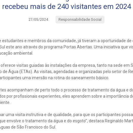
recebeu mais de 240 visitantes em 2024
Responsabilidade Social
27/05/2024
tre estudantes e membros da comunidade, já tiveram a oportunidade de 
Sul este ano através do programa Portas Abertas. Uma iniciativa que v
ucação ambiental.
oferece visitas guiadas às instalações da empresa, tanto na sede em S
 de Água (ETAs). As visitas, agendadas e organizadas pelo setor de Re
rticipantes uma imersão na rotina do saneamento básico.
itantes acompanham de perto todo o processo de tratamento da água e d
uiados por profissionais experientes, eles aprendem sobre a importância
iente.
nar uma visita instrutiva e de qualidade, para que os participantes pos
que envolve o tratamento da água e do esgoto”, destaca Reginaldo Mart
Águas de São Francisco do Sul.